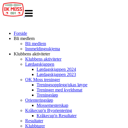
Veksle
navigasjon
Forside
Bli medlem
Bli medlem
Innmeldingsskjema
Klubbens aktiviteter
Klubbens aktiviteter
Lørdagskjappen
Lørdagskjappen 2024
Lørdagskjappen 2023
OK Moss treninger
Treningsopplegg/ukas løype
Treninger med kveldsmat
Treningsløp
Orienteringsløp
Mossemesterskap
Kråkecup'n Byorientering
Kråkecup'n Resultater
Resultater
Klubbturer