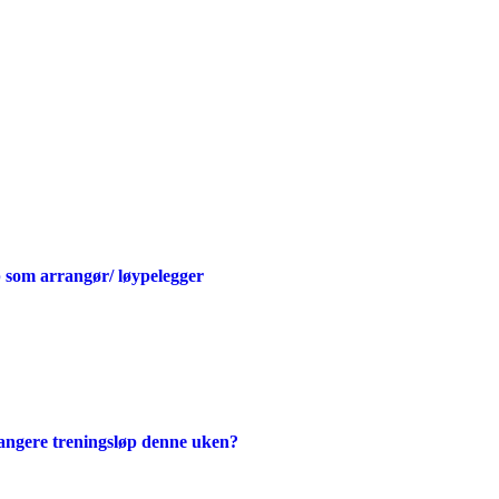
øp som arrangør/ løypelegger
rangere treningsløp denne uken?