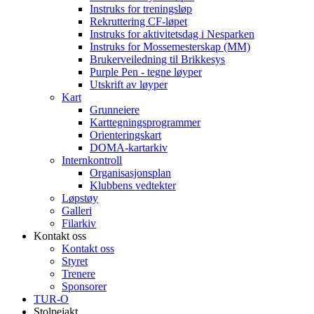
Instruks for treningsløp
Rekruttering CF-løpet
Instruks for aktivitetsdag i Nesparken
Instruks for Mossemesterskap (MM)
Brukerveiledning til Brikkesys
Purple Pen - tegne løyper
Utskrift av løyper
Kart
Grunneiere
Karttegningsprogrammer
Orienteringskart
DOMA-kartarkiv
Internkontroll
Organisasjonsplan
Klubbens vedtekter
Løpstøy
Galleri
Filarkiv
Kontakt oss
Kontakt oss
Styret
Trenere
Sponsorer
TUR-O
Stolpejakt