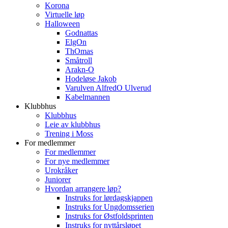
Korona
Virtuelle løp
Halloween
Godnattas
ElgOn
ThOmas
Småtroll
Arakn-O
Hodeløse Jakob
Varulven AlfredO Ulverud
Kabelmannen
Klubbhus
Klubbhus
Leie av klubbhus
Trening i Moss
For medlemmer
For medlemmer
For nye medlemmer
Urokråker
Juniorer
Hvordan arrangere løp?
Instruks for lørdagskjappen
Instruks for Ungdomsserien
Instruks for Østfoldsprinten
Instruks for nyttårsløpet