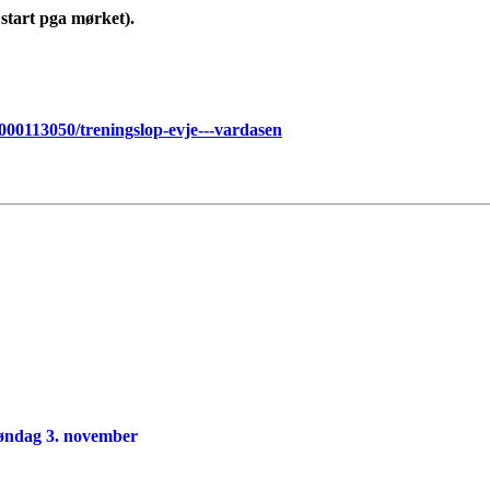
 start pga mørket).
000113050/treningslop-evje---vardasen
 søndag 3. november