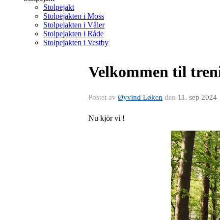
Stolpejakt
Stolpejakten i Moss
Stolpejakten i Våler
Stolpejakten i Råde
Stolpejakten i Vestby
Velkommen til treni
Postet av
Øyvind Løken
den
11. sep 2024
Nu kjör vi !