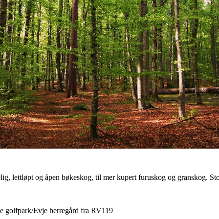
elig, lettløpt og åpen bøkeskog, til mer kupert furuskog og granskog. St
je golfpark/Evje herregård fra RV119