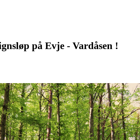
gnsløp på Evje - Vardåsen !