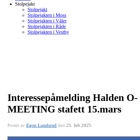
Stolpejakt
Stolpejakt
Stolpejakten i Moss
Stolpejakten i Våler
Stolpejakten i Råde
Stolpejakten i Vestby
Interessepåmelding Halden O-
MEETING stafett 15.mars
Postet av
Egon Lundsrud
den
25. feb 2025