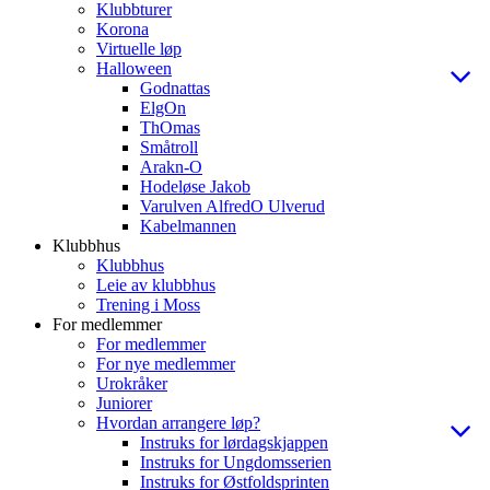
Klubbturer
Korona
Virtuelle løp
Halloween
Godnattas
ElgOn
ThOmas
Småtroll
Arakn-O
Hodeløse Jakob
Varulven AlfredO Ulverud
Kabelmannen
Klubbhus
Klubbhus
Leie av klubbhus
Trening i Moss
For medlemmer
For medlemmer
For nye medlemmer
Urokråker
Juniorer
Hvordan arrangere løp?
Instruks for lørdagskjappen
Instruks for Ungdomsserien
Instruks for Østfoldsprinten