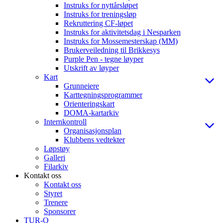
Instruks for nyttårsløpet
Instruks for treningsløp
Rekruttering CF-løpet
Instruks for aktivitetsdag i Nesparken
Instruks for Mossemesterskap (MM)
Brukerveiledning til Brikkesys
Purple Pen - tegne løyper
Utskrift av løyper
Kart
Grunneiere
Karttegningsprogrammer
Orienteringskart
DOMA-kartarkiv
Internkontroll
Organisasjonsplan
Klubbens vedtekter
Løpstøy
Galleri
Filarkiv
Kontakt oss
Kontakt oss
Styret
Trenere
Sponsorer
TUR-O