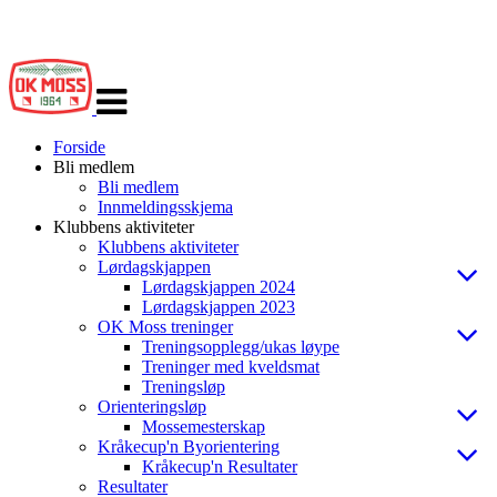
Veksle
navigasjon
Forside
Bli medlem
Bli medlem
Innmeldingsskjema
Klubbens aktiviteter
Klubbens aktiviteter
Lørdagskjappen
Lørdagskjappen 2024
Lørdagskjappen 2023
OK Moss treninger
Treningsopplegg/ukas løype
Treninger med kveldsmat
Treningsløp
Orienteringsløp
Mossemesterskap
Kråkecup'n Byorientering
Kråkecup'n Resultater
Resultater