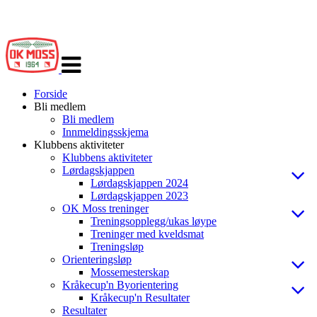
Veksle
navigasjon
Forside
Bli medlem
Bli medlem
Innmeldingsskjema
Klubbens aktiviteter
Klubbens aktiviteter
Lørdagskjappen
Lørdagskjappen 2024
Lørdagskjappen 2023
OK Moss treninger
Treningsopplegg/ukas løype
Treninger med kveldsmat
Treningsløp
Orienteringsløp
Mossemesterskap
Kråkecup'n Byorientering
Kråkecup'n Resultater
Resultater