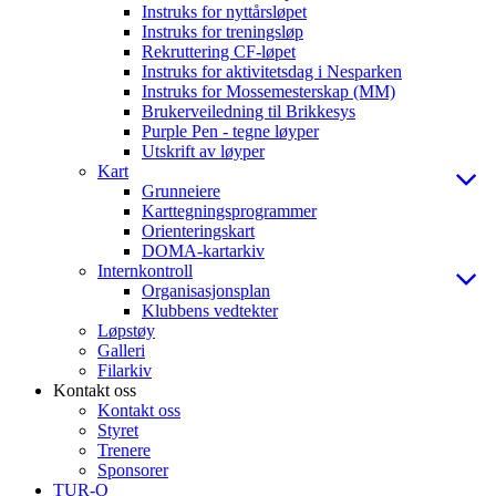
Instruks for nyttårsløpet
Instruks for treningsløp
Rekruttering CF-løpet
Instruks for aktivitetsdag i Nesparken
Instruks for Mossemesterskap (MM)
Brukerveiledning til Brikkesys
Purple Pen - tegne løyper
Utskrift av løyper
Kart
Grunneiere
Karttegningsprogrammer
Orienteringskart
DOMA-kartarkiv
Internkontroll
Organisasjonsplan
Klubbens vedtekter
Løpstøy
Galleri
Filarkiv
Kontakt oss
Kontakt oss
Styret
Trenere
Sponsorer
TUR-O