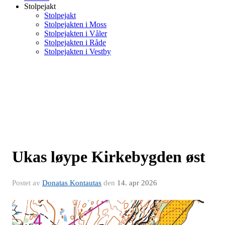
Stolpejakt
Stolpejakt
Stolpejakten i Moss
Stolpejakten i Våler
Stolpejakten i Råde
Stolpejakten i Vestby
Ukas løype Kirkebygden øst
Postet av
Donatas Kontautas
den
14. apr 2026