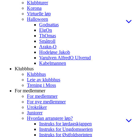
Klubbturer
Korona
Virtuelle løp
Halloween
Godnattas
ElgOn
ThOmas
Småtroll
Arakn-O
Hodeløse Jakob
Varulven AlfredO Ulverud
Kabelmannen
Klubbhus
Klubbhus
Leie av klubbhus
Trening i Moss
For medlemmer
For medlemmer
For nye medlemmer
Urokråker
Juniorer
Hvordan arrangere løp?
Instruks for lørdagskjappen
Instruks for Ungdomsserien
Instruks for Østfoldsprinten