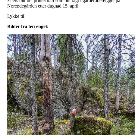
Ellers blir det printet kart som blir lagt i garderobebygget på
Noreødegården etter dugnad 15. april.
Lykke til!
Bilder fra terrenget: