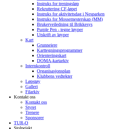
Instruks for treningsløp
Rekruttering CF-løpet
Instruks for aktivitetsdag i Nesparken
Instruks for Mossemesterskap (MM)
Brukerveiledning til Brikkesys
Purple Pen - tegne løyper
Utskrift av løyper
Kart
Grunneiere
Karttegningsprogrammer
Orienteringskart
DOMA-kartarkiv
Internkontroll
Organisasjonsplan
Klubbens vedtekter
Løpstøy
Galleri
Filarkiv
Kontakt oss
Kontakt oss
Styret
Trenere
Sponsorer
TUR-O
Stolpejakt