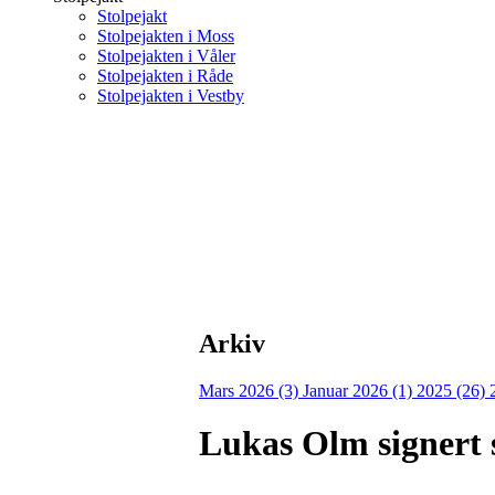
Stolpejakt
Stolpejakten i Moss
Stolpejakten i Våler
Stolpejakten i Råde
Stolpejakten i Vestby
Arkiv
Mars 2026 (3)
Januar 2026 (1)
2025 (26)
Lukas Olm signert 