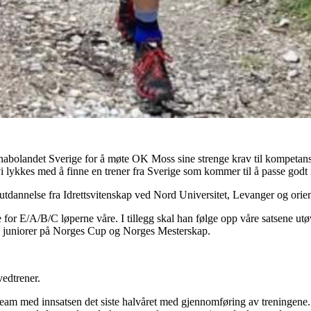
 nabolandet Sverige for å møte OK Moss sine strenge krav til kompetans
lykkes med å finne en trener fra Sverige som kommer til å passe godt in
 utdannelse fra Idrettsvitenskap ved Nord Universitet, Levanger og orie
for E/A/B/C løperne våre. I tillegg skal han følge opp våre satsene ut
re juniorer på Norges Cup og Norges Mesterskap.
edtrener.
rteam med innsatsen det siste halvåret med gjennomføring av treningene