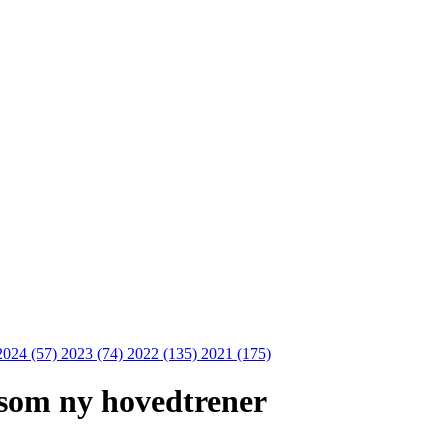
2024 (57)
2023 (74)
2022 (135)
2021 (175)
som ny hovedtrener