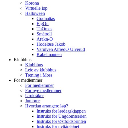
Korona
Virtuelle løp
Halloween
Godnattas
ElgOn
ThOmas
Småtroll
Arakn-O
Hodeløse Jakob
Varulven AlfredO Ulverud
Kabelmannen
Klubbhus
Klubbhus
Leie av klubbhus
Trening i Moss
For medlemmer
For medlemmer
For nye medlemmer
Urokråker
Juniorer
Hvordan arrangere løp?
Instruks for lørdagskjappen
Instruks for Ungdomsserien
Instruks for Østfoldsprinten
Instruks for nyttårsløpet