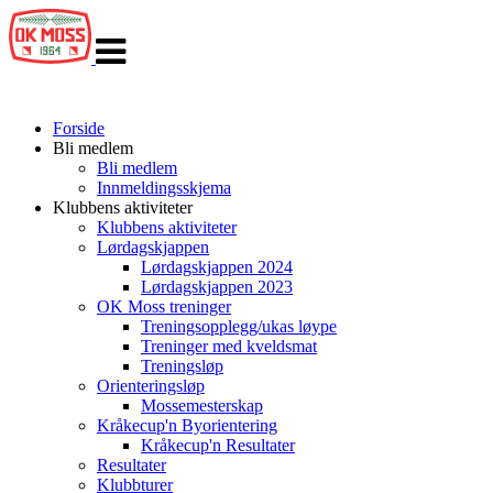
Veksle
navigasjon
Forside
Bli medlem
Bli medlem
Innmeldingsskjema
Klubbens aktiviteter
Klubbens aktiviteter
Lørdagskjappen
Lørdagskjappen 2024
Lørdagskjappen 2023
OK Moss treninger
Treningsopplegg/ukas løype
Treninger med kveldsmat
Treningsløp
Orienteringsløp
Mossemesterskap
Kråkecup'n Byorientering
Kråkecup'n Resultater
Resultater
Klubbturer