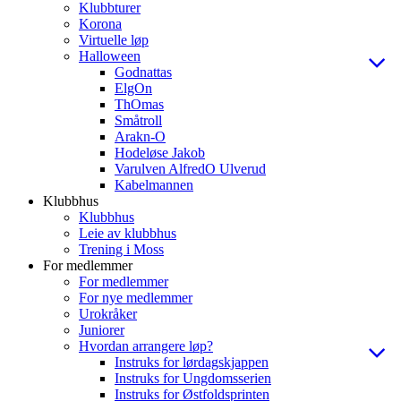
Klubbturer
Korona
Virtuelle løp
Halloween
Godnattas
ElgOn
ThOmas
Småtroll
Arakn-O
Hodeløse Jakob
Varulven AlfredO Ulverud
Kabelmannen
Klubbhus
Klubbhus
Leie av klubbhus
Trening i Moss
For medlemmer
For medlemmer
For nye medlemmer
Urokråker
Juniorer
Hvordan arrangere løp?
Instruks for lørdagskjappen
Instruks for Ungdomsserien
Instruks for Østfoldsprinten