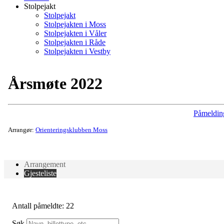
Stolpejakt
Stolpejakt
Stolpejakten i Moss
Stolpejakten i Våler
Stolpejakten i Råde
Stolpejakten i Vestby
Årsmøte 2022
Påmeldin
Arrangør:
Orienteringsklubben Moss
Arrangement
Gjesteliste
Antall påmeldte: 22
Søk