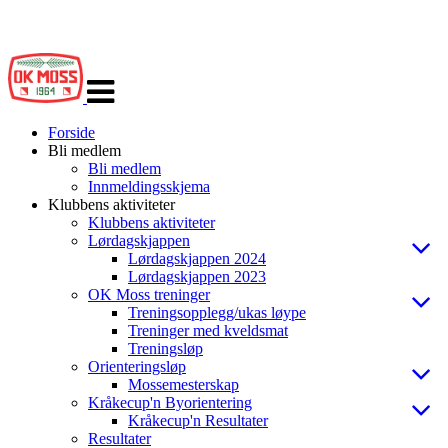
Veksle
navigasjon
Forside
Bli medlem
Bli medlem
Innmeldingsskjema
Klubbens aktiviteter
Klubbens aktiviteter
Lørdagskjappen
Lørdagskjappen 2024
Lørdagskjappen 2023
OK Moss treninger
Treningsopplegg/ukas løype
Treninger med kveldsmat
Treningsløp
Orienteringsløp
Mossemesterskap
Kråkecup'n Byorientering
Kråkecup'n Resultater
Resultater