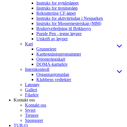
Instruks for nyttårsløpet
Instruks for treningsløp
Rekruttering CF-løpet
Instruks for aktivitetsdag i Nesparken
Instruks for Mossemesterskap (MM)
Brukerveiledning til Brikkesys
Purple Pen - tegne løyper
Utskrift av løyper
Kart
Grunneiere
Karttegningsprogrammer
Orienteringskart
DOMA-kartarkiv
Internkontroll
Organisasjonsplan
Klubbens vedtekter
Løpstøy
Galleri
Filarkiv
Kontakt oss
Kontakt oss
Styret
Trenere
Sponsorer
TUR-O