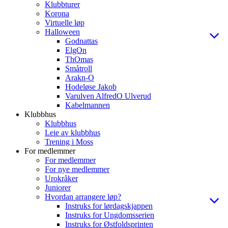
Klubbturer
Korona
Virtuelle løp
Halloween
Godnattas
ElgOn
ThOmas
Småtroll
Arakn-O
Hodeløse Jakob
Varulven AlfredO Ulverud
Kabelmannen
Klubbhus
Klubbhus
Leie av klubbhus
Trening i Moss
For medlemmer
For medlemmer
For nye medlemmer
Urokråker
Juniorer
Hvordan arrangere løp?
Instruks for lørdagskjappen
Instruks for Ungdomsserien
Instruks for Østfoldsprinten