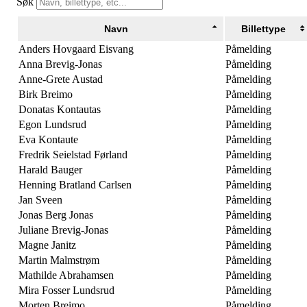
Søk
Navn
Billettype
Anders Hovgaard Eisvang
Påmelding
Anna Brevig-Jonas
Påmelding
Anne-Grete Austad
Påmelding
Birk Breimo
Påmelding
Donatas Kontautas
Påmelding
Egon Lundsrud
Påmelding
Eva Kontaute
Påmelding
Fredrik Seielstad Førland
Påmelding
Harald Bauger
Påmelding
Henning Bratland Carlsen
Påmelding
Jan Sveen
Påmelding
Jonas Berg Jonas
Påmelding
Juliane Brevig-Jonas
Påmelding
Magne Janitz
Påmelding
Martin Malmstrøm
Påmelding
Mathilde Abrahamsen
Påmelding
Mira Fosser Lundsrud
Påmelding
Morten Breimo
Påmelding