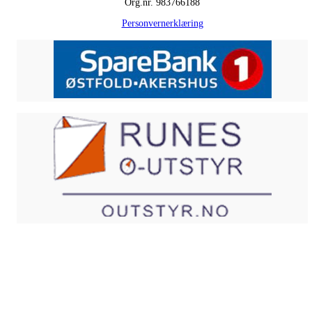
Org.nr. 983766188
Personvernerklæring