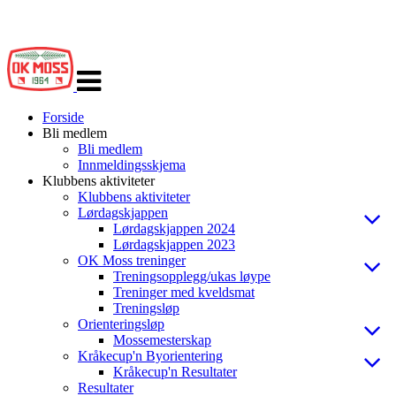
Veksle
navigasjon
Forside
Bli medlem
Bli medlem
Innmeldingsskjema
Klubbens aktiviteter
Klubbens aktiviteter
Lørdagskjappen
Lørdagskjappen 2024
Lørdagskjappen 2023
OK Moss treninger
Treningsopplegg/ukas løype
Treninger med kveldsmat
Treningsløp
Orienteringsløp
Mossemesterskap
Kråkecup'n Byorientering
Kråkecup'n Resultater
Resultater