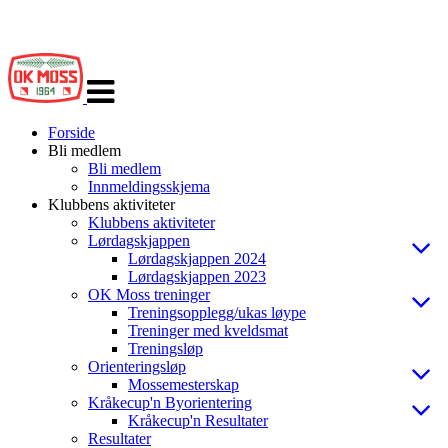
Veksle
navigasjon
Forside
Bli medlem
Bli medlem
Innmeldingsskjema
Klubbens aktiviteter
Klubbens aktiviteter
Lørdagskjappen
Lørdagskjappen 2024
Lørdagskjappen 2023
OK Moss treninger
Treningsopplegg/ukas løype
Treninger med kveldsmat
Treningsløp
Orienteringsløp
Mossemesterskap
Kråkecup'n Byorientering
Kråkecup'n Resultater
Resultater