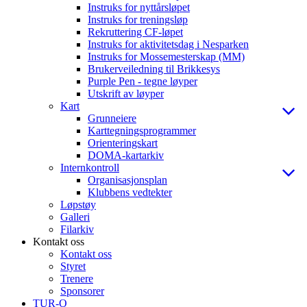
Instruks for nyttårsløpet
Instruks for treningsløp
Rekruttering CF-løpet
Instruks for aktivitetsdag i Nesparken
Instruks for Mossemesterskap (MM)
Brukerveiledning til Brikkesys
Purple Pen - tegne løyper
Utskrift av løyper
Kart
Grunneiere
Karttegningsprogrammer
Orienteringskart
DOMA-kartarkiv
Internkontroll
Organisasjonsplan
Klubbens vedtekter
Løpstøy
Galleri
Filarkiv
Kontakt oss
Kontakt oss
Styret
Trenere
Sponsorer
TUR-O