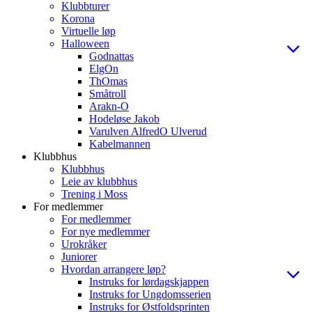
Klubbturer
Korona
Virtuelle løp
Halloween
Godnattas
ElgOn
ThOmas
Småtroll
Arakn-O
Hodeløse Jakob
Varulven AlfredO Ulverud
Kabelmannen
Klubbhus
Klubbhus
Leie av klubbhus
Trening i Moss
For medlemmer
For medlemmer
For nye medlemmer
Urokråker
Juniorer
Hvordan arrangere løp?
Instruks for lørdagskjappen
Instruks for Ungdomsserien
Instruks for Østfoldsprinten