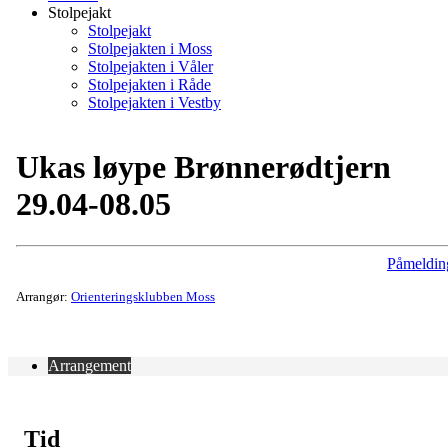
Stolpejakt
Stolpejakt
Stolpejakten i Moss
Stolpejakten i Våler
Stolpejakten i Råde
Stolpejakten i Vestby
Ukas løype Brønnerødtjern
29.04-08.05
Påmeldin
Arrangør:
Orienteringsklubben Moss
Arrangement
Tid