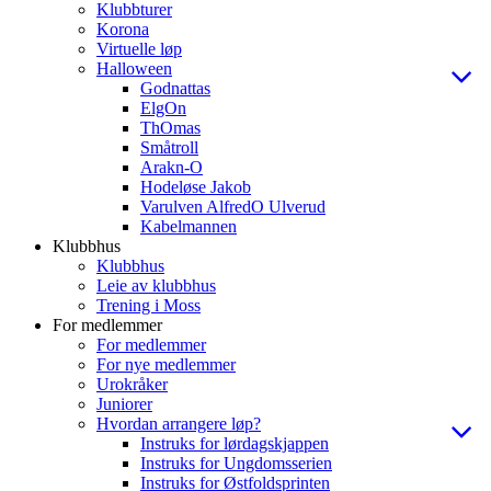
Klubbturer
Korona
Virtuelle løp
Halloween
Godnattas
ElgOn
ThOmas
Småtroll
Arakn-O
Hodeløse Jakob
Varulven AlfredO Ulverud
Kabelmannen
Klubbhus
Klubbhus
Leie av klubbhus
Trening i Moss
For medlemmer
For medlemmer
For nye medlemmer
Urokråker
Juniorer
Hvordan arrangere løp?
Instruks for lørdagskjappen
Instruks for Ungdomsserien
Instruks for Østfoldsprinten