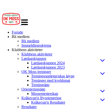
Veksle
navigasjon
Forside
Bli medlem
Bli medlem
Innmeldingsskjema
Klubbens aktiviteter
Klubbens aktiviteter
Lørdagskjappen
Lørdagskjappen 2024
Lørdagskjappen 2023
OK Moss treninger
Treningsopplegg/ukas løype
Treninger med kveldsmat
Treningsløp
Orienteringsløp
Mossemesterskap
Kråkecup'n Byorientering
Kråkecup'n Resultater
Resultater