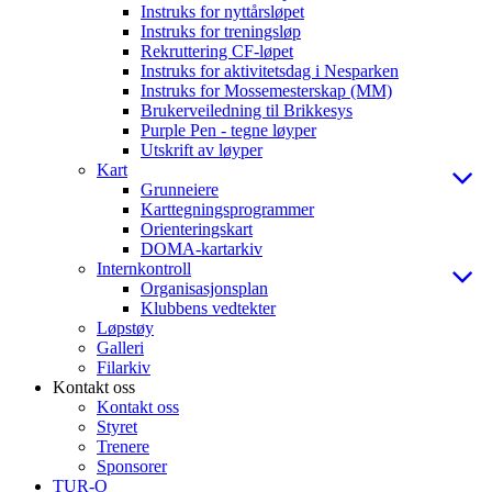
Instruks for nyttårsløpet
Instruks for treningsløp
Rekruttering CF-løpet
Instruks for aktivitetsdag i Nesparken
Instruks for Mossemesterskap (MM)
Brukerveiledning til Brikkesys
Purple Pen - tegne løyper
Utskrift av løyper
Kart
Grunneiere
Karttegningsprogrammer
Orienteringskart
DOMA-kartarkiv
Internkontroll
Organisasjonsplan
Klubbens vedtekter
Løpstøy
Galleri
Filarkiv
Kontakt oss
Kontakt oss
Styret
Trenere
Sponsorer
TUR-O