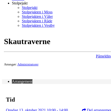
Stolpejakt
Stolpejakt
Stolpejakten i Moss
Stolpejakten i Våler
Stolpejakten i Råde
Stolpejakten i Vestby
Skautraverne
Påmeldin
Arrangør:
Administratorer
Arrangement
Tid
Onsdag 13. oktober 2021 10:00 - 14:00
Del arrangeme