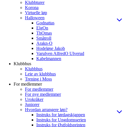
Klubbturer
Korona
Virtuelle løp
Halloween
Godnattas
ElgOn
ThOmas
Småtroll
Arakn-O
Hodeløse Jakob
Varulven AlfredO Ulverud
Kabelmannen
Klubbhus
Klubbhus
Leie av klubbhus
Trening i Moss
For medlemmer
For medlemmer
For nye medlemmer
Urokråker
Juniorer
Hvordan arrangere løp?
Instruks for lørdagskjappen
Instruks for Ungdomsserien
Instruks for Østfoldsprinten