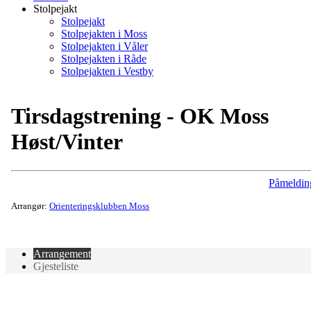
Stolpejakt
Stolpejakt
Stolpejakten i Moss
Stolpejakten i Våler
Stolpejakten i Råde
Stolpejakten i Vestby
Tirsdagstrening - OK Moss
Høst/Vinter
Påmeldin
Arrangør:
Orienteringsklubben Moss
Arrangement
Gjesteliste