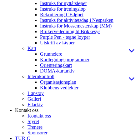
Instruks for nyttårsløpet
Instruks for treningsløp
Rekruttering CF-løpet
Instruks for aktivitetsdag i Nesparken
Instruks for Mossemesterskap (MM)
Brukerveiledning til Brikkesys
Purple Pen - tegne løyper
Utskrift av løyper
Kart
Grunneiere
Karttegningsprogrammer
Orienteringskart
DOMA-kartarkiv
Internkontroll
Organisasjonsplan
Klubbens vedtekter
Løpstøy
Galleri
Filarkiv
Kontakt oss
Kontakt oss
Styret
Trenere
Sponsorer
TUR-O