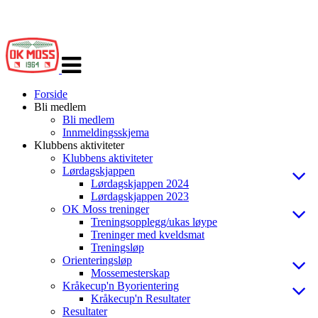
Veksle
navigasjon
Forside
Bli medlem
Bli medlem
Innmeldingsskjema
Klubbens aktiviteter
Klubbens aktiviteter
Lørdagskjappen
Lørdagskjappen 2024
Lørdagskjappen 2023
OK Moss treninger
Treningsopplegg/ukas løype
Treninger med kveldsmat
Treningsløp
Orienteringsløp
Mossemesterskap
Kråkecup'n Byorientering
Kråkecup'n Resultater
Resultater