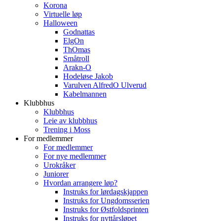
Korona
Virtuelle løp
Halloween
Godnattas
ElgOn
ThOmas
Småtroll
Arakn-O
Hodeløse Jakob
Varulven AlfredO Ulverud
Kabelmannen
Klubbhus
Klubbhus
Leie av klubbhus
Trening i Moss
For medlemmer
For medlemmer
For nye medlemmer
Urokråker
Juniorer
Hvordan arrangere løp?
Instruks for lørdagskjappen
Instruks for Ungdomsserien
Instruks for Østfoldsprinten
Instruks for nyttårsløpet