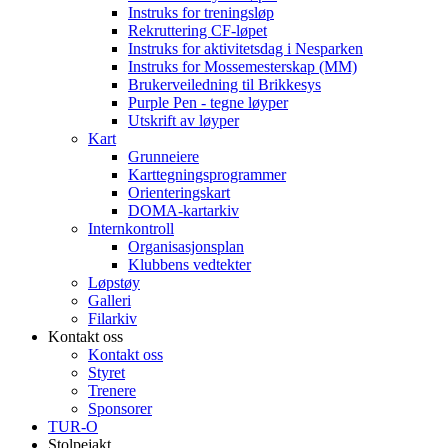
Instruks for treningsløp
Rekruttering CF-løpet
Instruks for aktivitetsdag i Nesparken
Instruks for Mossemesterskap (MM)
Brukerveiledning til Brikkesys
Purple Pen - tegne løyper
Utskrift av løyper
Kart
Grunneiere
Karttegningsprogrammer
Orienteringskart
DOMA-kartarkiv
Internkontroll
Organisasjonsplan
Klubbens vedtekter
Løpstøy
Galleri
Filarkiv
Kontakt oss
Kontakt oss
Styret
Trenere
Sponsorer
TUR-O
Stolpejakt