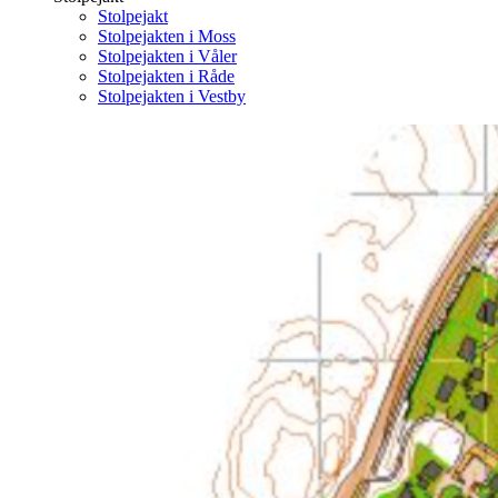
Stolpejakt
Stolpejakten i Moss
Stolpejakten i Våler
Stolpejakten i Råde
Stolpejakten i Vestby