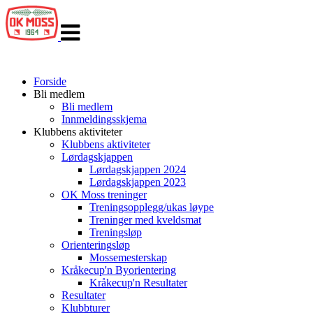
Veksle
navigasjon
Forside
Bli medlem
Bli medlem
Innmeldingsskjema
Klubbens aktiviteter
Klubbens aktiviteter
Lørdagskjappen
Lørdagskjappen 2024
Lørdagskjappen 2023
OK Moss treninger
Treningsopplegg/ukas løype
Treninger med kveldsmat
Treningsløp
Orienteringsløp
Mossemesterskap
Kråkecup'n Byorientering
Kråkecup'n Resultater
Resultater
Klubbturer