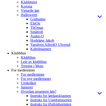
Klubbturer
Korona
Virtuelle løp
Halloween
Godnattas
ElgOn
ThOmas
Småtroll
Arakn-O
Hodeløse Jakob
Varulven AlfredO Ulverud
Kabelmannen
Klubbhus
Klubbhus
Leie av klubbhus
Trening i Moss
For medlemmer
For medlemmer
For nye medlemmer
Urokråker
Juniorer
Hvordan arrangere løp?
Instruks for lørdagskjappen
Instruks for Ungdomsserien
Instruks for Østfoldsprinten