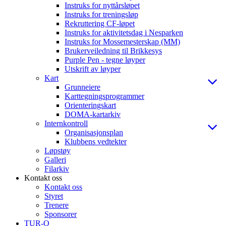
Instruks for nyttårsløpet
Instruks for treningsløp
Rekruttering CF-løpet
Instruks for aktivitetsdag i Nesparken
Instruks for Mossemesterskap (MM)
Brukerveiledning til Brikkesys
Purple Pen - tegne løyper
Utskrift av løyper
Kart
Grunneiere
Karttegningsprogrammer
Orienteringskart
DOMA-kartarkiv
Internkontroll
Organisasjonsplan
Klubbens vedtekter
Løpstøy
Galleri
Filarkiv
Kontakt oss
Kontakt oss
Styret
Trenere
Sponsorer
TUR-O