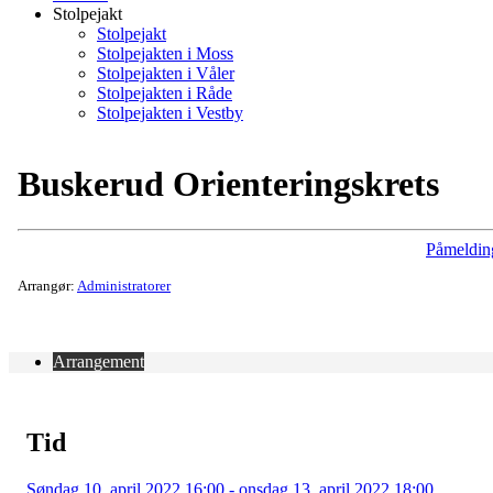
Stolpejakt
Stolpejakt
Stolpejakten i Moss
Stolpejakten i Våler
Stolpejakten i Råde
Stolpejakten i Vestby
Buskerud Orienteringskrets
Påmeldin
Arrangør:
Administratorer
Arrangement
Tid
Søndag 10. april 2022 16:00 - onsdag 13. april 2022 18:00