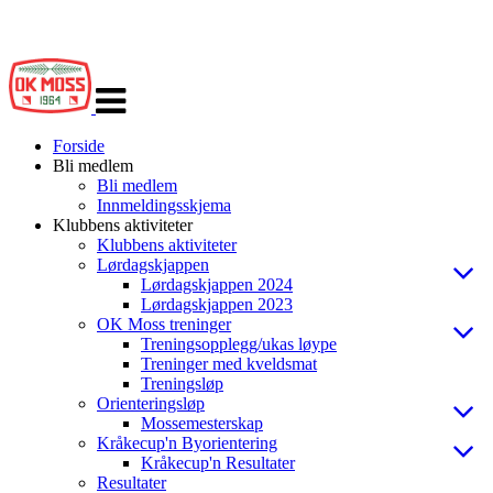
Veksle
navigasjon
Forside
Bli medlem
Bli medlem
Innmeldingsskjema
Klubbens aktiviteter
Klubbens aktiviteter
Lørdagskjappen
Lørdagskjappen 2024
Lørdagskjappen 2023
OK Moss treninger
Treningsopplegg/ukas løype
Treninger med kveldsmat
Treningsløp
Orienteringsløp
Mossemesterskap
Kråkecup'n Byorientering
Kråkecup'n Resultater
Resultater