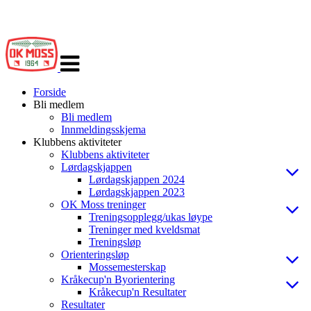
Veksle
navigasjon
Forside
Bli medlem
Bli medlem
Innmeldingsskjema
Klubbens aktiviteter
Klubbens aktiviteter
Lørdagskjappen
Lørdagskjappen 2024
Lørdagskjappen 2023
OK Moss treninger
Treningsopplegg/ukas løype
Treninger med kveldsmat
Treningsløp
Orienteringsløp
Mossemesterskap
Kråkecup'n Byorientering
Kråkecup'n Resultater
Resultater