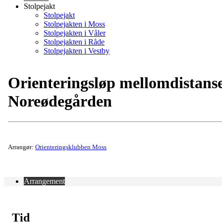
Stolpejakt
Stolpejakt
Stolpejakten i Moss
Stolpejakten i Våler
Stolpejakten i Råde
Stolpejakten i Vestby
Orienteringsløp mellomdistans
Noreødegården
Arrangør:
Orienteringsklubben Moss
Arrangement
Tid