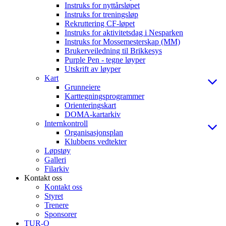
Instruks for nyttårsløpet
Instruks for treningsløp
Rekruttering CF-løpet
Instruks for aktivitetsdag i Nesparken
Instruks for Mossemesterskap (MM)
Brukerveiledning til Brikkesys
Purple Pen - tegne løyper
Utskrift av løyper
Kart
Grunneiere
Karttegningsprogrammer
Orienteringskart
DOMA-kartarkiv
Internkontroll
Organisasjonsplan
Klubbens vedtekter
Løpstøy
Galleri
Filarkiv
Kontakt oss
Kontakt oss
Styret
Trenere
Sponsorer
TUR-O