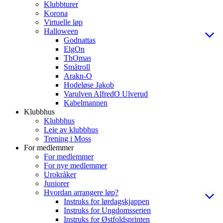
Klubbturer
Korona
Virtuelle løp
Halloween
Godnattas
ElgOn
ThOmas
Småtroll
Arakn-O
Hodeløse Jakob
Varulven AlfredO Ulverud
Kabelmannen
Klubbhus
Klubbhus
Leie av klubbhus
Trening i Moss
For medlemmer
For medlemmer
For nye medlemmer
Urokråker
Juniorer
Hvordan arrangere løp?
Instruks for lørdagskjappen
Instruks for Ungdomsserien
Instruks for Østfoldsprinten