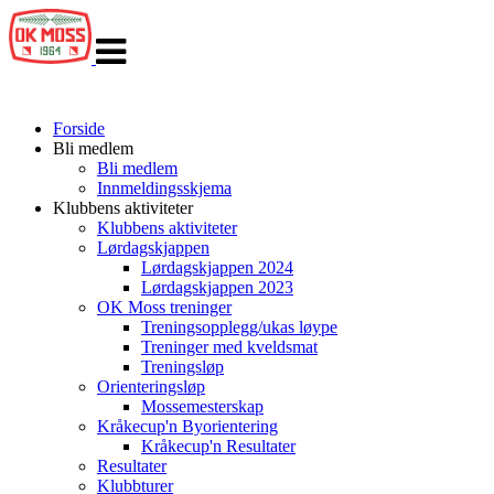
Veksle
navigasjon
Forside
Bli medlem
Bli medlem
Innmeldingsskjema
Klubbens aktiviteter
Klubbens aktiviteter
Lørdagskjappen
Lørdagskjappen 2024
Lørdagskjappen 2023
OK Moss treninger
Treningsopplegg/ukas løype
Treninger med kveldsmat
Treningsløp
Orienteringsløp
Mossemesterskap
Kråkecup'n Byorientering
Kråkecup'n Resultater
Resultater
Klubbturer