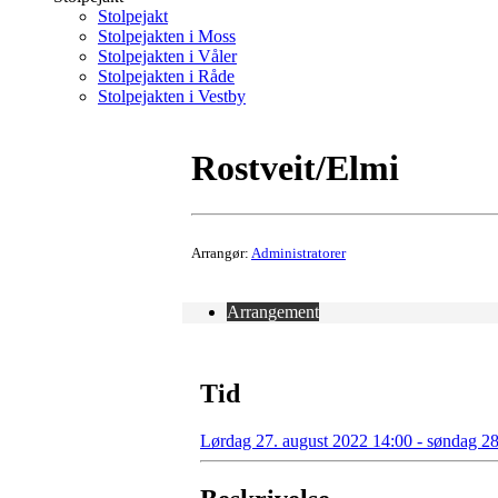
Stolpejakt
Stolpejakten i Moss
Stolpejakten i Våler
Stolpejakten i Råde
Stolpejakten i Vestby
Rostveit/Elmi
Arrangør:
Administratorer
Arrangement
Tid
Lørdag 27. august 2022 14:00 - søndag 28