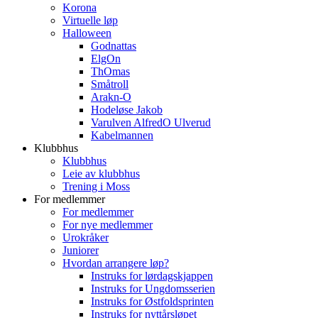
Korona
Virtuelle løp
Halloween
Godnattas
ElgOn
ThOmas
Småtroll
Arakn-O
Hodeløse Jakob
Varulven AlfredO Ulverud
Kabelmannen
Klubbhus
Klubbhus
Leie av klubbhus
Trening i Moss
For medlemmer
For medlemmer
For nye medlemmer
Urokråker
Juniorer
Hvordan arrangere løp?
Instruks for lørdagskjappen
Instruks for Ungdomsserien
Instruks for Østfoldsprinten
Instruks for nyttårsløpet