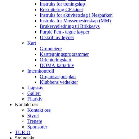
Instruks for treningsløp
Rekruttering CF-løpet
Instruks for aktivitetsdag i Nesparken
Instruks for Mossemesterskap (MM)
Brukerveiledning til Brikkesys
Purple Pen - tegne løyper
Utskrift av løyper
Kart
Grunneiere
Karttegningsprogrammer
Orienteringskart
DOMA-kartarkiv
Internkontroll
Organisasjonsplan
Klubbens vedtekter
Løpstøy
Galleri
Filarkiv
Kontakt oss
Kontakt oss
Styret
Trenere
Sponsorer
TUR-O
Stolpejakt