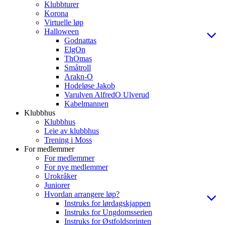
Klubbturer
Korona
Virtuelle løp
Halloween
Godnattas
ElgOn
ThOmas
Småtroll
Arakn-O
Hodeløse Jakob
Varulven AlfredO Ulverud
Kabelmannen
Klubbhus
Klubbhus
Leie av klubbhus
Trening i Moss
For medlemmer
For medlemmer
For nye medlemmer
Urokråker
Juniorer
Hvordan arrangere løp?
Instruks for lørdagskjappen
Instruks for Ungdomsserien
Instruks for Østfoldsprinten