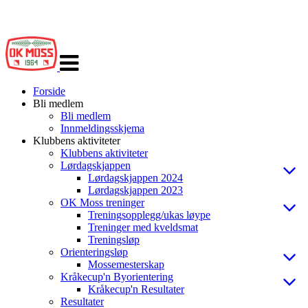
Veksle
navigasjon
Forside
Bli medlem
Bli medlem
Innmeldingsskjema
Klubbens aktiviteter
Klubbens aktiviteter
Lørdagskjappen
Lørdagskjappen 2024
Lørdagskjappen 2023
OK Moss treninger
Treningsopplegg/ukas løype
Treninger med kveldsmat
Treningsløp
Orienteringsløp
Mossemesterskap
Kråkecup'n Byorientering
Kråkecup'n Resultater
Resultater