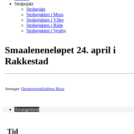
Stolpejakt
Stolpejakt
Stolpejakten i Moss
Stolpejakten i Våler
Stolpejakten i Råde
Stolpejakten i Vestby
Smaaleneneløpet 24. april i
Rakkestad
Arrangør:
Orienteringsklubben Moss
Arrangement
Tid