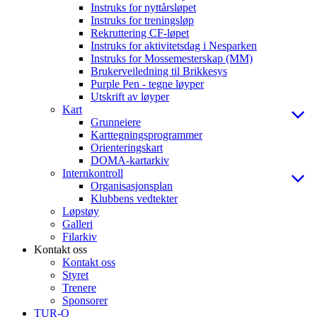
Instruks for nyttårsløpet
Instruks for treningsløp
Rekruttering CF-løpet
Instruks for aktivitetsdag i Nesparken
Instruks for Mossemesterskap (MM)
Brukerveiledning til Brikkesys
Purple Pen - tegne løyper
Utskrift av løyper
Kart
Grunneiere
Karttegningsprogrammer
Orienteringskart
DOMA-kartarkiv
Internkontroll
Organisasjonsplan
Klubbens vedtekter
Løpstøy
Galleri
Filarkiv
Kontakt oss
Kontakt oss
Styret
Trenere
Sponsorer
TUR-O