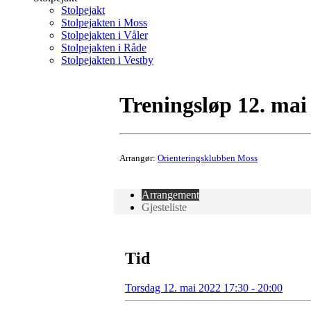
Stolpejakt
Stolpejakten i Moss
Stolpejakten i Våler
Stolpejakten i Råde
Stolpejakten i Vestby
Treningsløp 12. mai
Arrangør:
Orienteringsklubben Moss
Arrangement
Gjesteliste
Tid
Torsdag 12. mai 2022 17:30 - 20:00