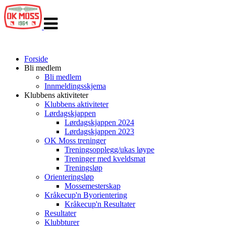
Veksle
navigasjon
Forside
Bli medlem
Bli medlem
Innmeldingsskjema
Klubbens aktiviteter
Klubbens aktiviteter
Lørdagskjappen
Lørdagskjappen 2024
Lørdagskjappen 2023
OK Moss treninger
Treningsopplegg/ukas løype
Treninger med kveldsmat
Treningsløp
Orienteringsløp
Mossemesterskap
Kråkecup'n Byorientering
Kråkecup'n Resultater
Resultater
Klubbturer