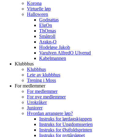
Korona
Virtuelle løp
Halloween
Godnattas
ElgOn
ThOmas
Småtroll
Arakn-O
Hodeløse Jakob
Varulven AlfredO Ulverud
Kabelmannen
Klubbhus
Klubbhus
Leie av klubbhus
Trening i Moss
For medlemmer
For medlemmer
For nye medlemmer
Urokråker
Juniorer
Hvordan arrangere løp?
Instruks for lørdagskjappen
Instruks for Ungdomsserien
Instruks for Østfoldsprinten
Instruks for nyttårsløpet