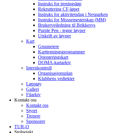
Instruks for treningsløp
Rekruttering CF-løpet
Instruks for aktivitetsdag i Nesparken
Instruks for Mossemesterskap (MM)
Brukerveiledning til Brikkesys
Purple Pen - tegne løyper
Utskrift av løyper
Kart
Grunneiere
Karttegningsprogrammer
Orienteringskart
DOMA-kartarkiv
Internkontroll
Organisasjonsplan
Klubbens vedtekter
Løpstøy
Galleri
Filarkiv
Kontakt oss
Kontakt oss
Styret
Trenere
Sponsorer
TUR-O
Stolpejakt