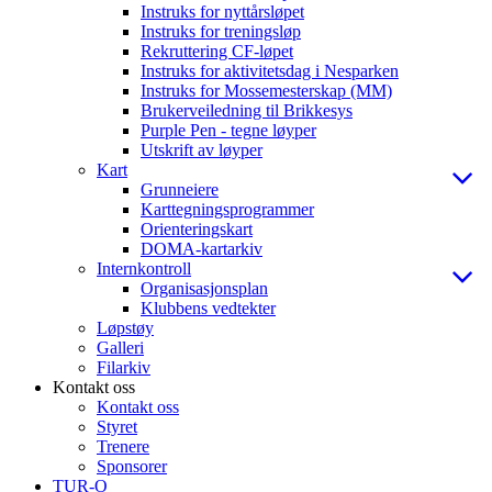
Instruks for nyttårsløpet
Instruks for treningsløp
Rekruttering CF-løpet
Instruks for aktivitetsdag i Nesparken
Instruks for Mossemesterskap (MM)
Brukerveiledning til Brikkesys
Purple Pen - tegne løyper
Utskrift av løyper
Kart
Grunneiere
Karttegningsprogrammer
Orienteringskart
DOMA-kartarkiv
Internkontroll
Organisasjonsplan
Klubbens vedtekter
Løpstøy
Galleri
Filarkiv
Kontakt oss
Kontakt oss
Styret
Trenere
Sponsorer
TUR-O