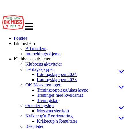
Veksle
navigasjon
Forside
Bli medlem
Bli medlem
Innmeldingsskjema
Klubbens aktiviteter
Klubbens aktiviteter
Lørdagskjappen
Lørdagskjappen 2024
Lørdagskjappen 2023
OK Moss treninger
Treningsopplegg/ukas løype
Treninger med kveldsmat
Treningsløp
Orienteringsløp
Mossemesterskap
Kråkecup'n Byorientering
Kråkecup'n Resultater
Resultater