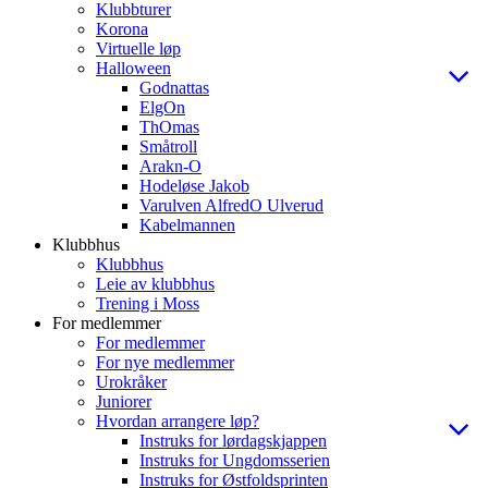
Klubbturer
Korona
Virtuelle løp
Halloween
Godnattas
ElgOn
ThOmas
Småtroll
Arakn-O
Hodeløse Jakob
Varulven AlfredO Ulverud
Kabelmannen
Klubbhus
Klubbhus
Leie av klubbhus
Trening i Moss
For medlemmer
For medlemmer
For nye medlemmer
Urokråker
Juniorer
Hvordan arrangere løp?
Instruks for lørdagskjappen
Instruks for Ungdomsserien
Instruks for Østfoldsprinten