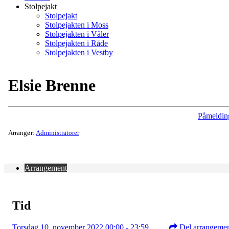
Stolpejakt
Stolpejakt
Stolpejakten i Moss
Stolpejakten i Våler
Stolpejakten i Råde
Stolpejakten i Vestby
Elsie Brenne
Påmeldin
Arrangør:
Administratorer
Arrangement
Tid
Torsdag 10. november 2022 00:00 - 23:59
Del arrangeme