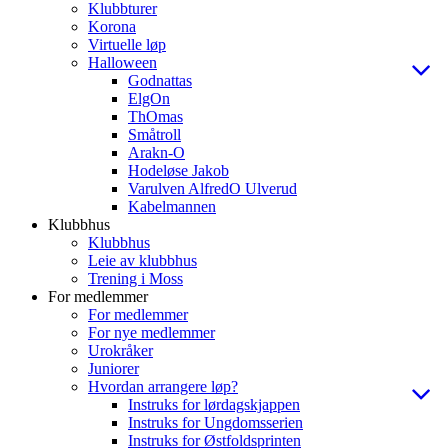
Klubbturer
Korona
Virtuelle løp
Halloween
Godnattas
ElgOn
ThOmas
Småtroll
Arakn-O
Hodeløse Jakob
Varulven AlfredO Ulverud
Kabelmannen
Klubbhus
Klubbhus
Leie av klubbhus
Trening i Moss
For medlemmer
For medlemmer
For nye medlemmer
Urokråker
Juniorer
Hvordan arrangere løp?
Instruks for lørdagskjappen
Instruks for Ungdomsserien
Instruks for Østfoldsprinten