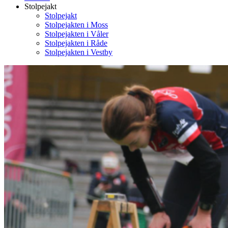
Stolpejakt
Stolpejakt
Stolpejakten i Moss
Stolpejakten i Våler
Stolpejakten i Råde
Stolpejakten i Vestby