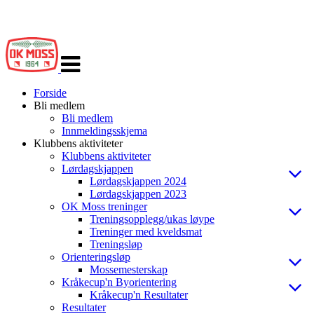
Veksle
navigasjon
Forside
Bli medlem
Bli medlem
Innmeldingsskjema
Klubbens aktiviteter
Klubbens aktiviteter
Lørdagskjappen
Lørdagskjappen 2024
Lørdagskjappen 2023
OK Moss treninger
Treningsopplegg/ukas løype
Treninger med kveldsmat
Treningsløp
Orienteringsløp
Mossemesterskap
Kråkecup'n Byorientering
Kråkecup'n Resultater
Resultater