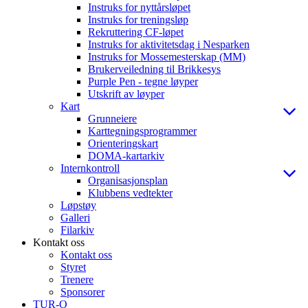
Instruks for nyttårsløpet
Instruks for treningsløp
Rekruttering CF-løpet
Instruks for aktivitetsdag i Nesparken
Instruks for Mossemesterskap (MM)
Brukerveiledning til Brikkesys
Purple Pen - tegne løyper
Utskrift av løyper
Kart
Grunneiere
Karttegningsprogrammer
Orienteringskart
DOMA-kartarkiv
Internkontroll
Organisasjonsplan
Klubbens vedtekter
Løpstøy
Galleri
Filarkiv
Kontakt oss
Kontakt oss
Styret
Trenere
Sponsorer
TUR-O