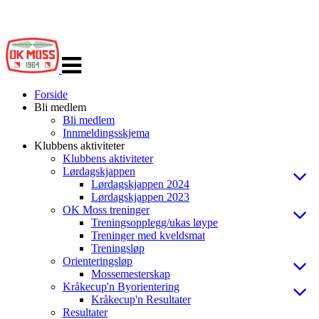
Veksle
navigasjon
Forside
Bli medlem
Bli medlem
Innmeldingsskjema
Klubbens aktiviteter
Klubbens aktiviteter
Lørdagskjappen
Lørdagskjappen 2024
Lørdagskjappen 2023
OK Moss treninger
Treningsopplegg/ukas løype
Treninger med kveldsmat
Treningsløp
Orienteringsløp
Mossemesterskap
Kråkecup'n Byorientering
Kråkecup'n Resultater
Resultater