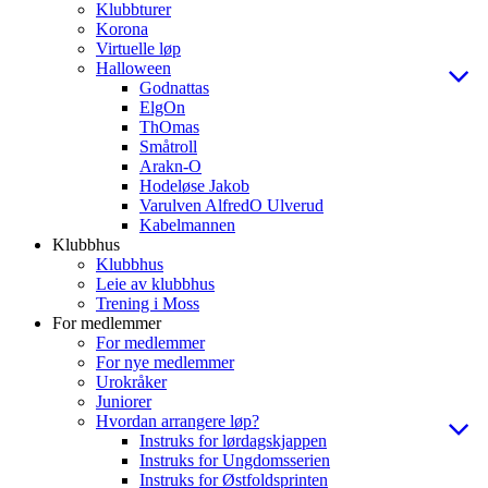
Klubbturer
Korona
Virtuelle løp
Halloween
Godnattas
ElgOn
ThOmas
Småtroll
Arakn-O
Hodeløse Jakob
Varulven AlfredO Ulverud
Kabelmannen
Klubbhus
Klubbhus
Leie av klubbhus
Trening i Moss
For medlemmer
For medlemmer
For nye medlemmer
Urokråker
Juniorer
Hvordan arrangere løp?
Instruks for lørdagskjappen
Instruks for Ungdomsserien
Instruks for Østfoldsprinten