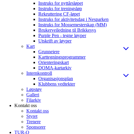
Instruks for nyttårsløpet
Instruks for treningsløp
Rekruttering CF-løpet
Instruks for aktivitetsdag i Nesparken
Instruks for Mossemesterskap (MM)
Brukerveiledning til Brikkesys
Purple Pen - tegne løyper
Utskrift av løyper
Kart
Grunneiere
Karttegningsprogrammer
Orienteringskart
DOMA-kartarkiv
Internkontroll
Organisasjonsplan
Klubbens vedtekter
Løpstøy
Galleri
Filarkiv
Kontakt oss
Kontakt oss
Styret
Trenere
Sponsorer
TUR-O