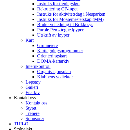
Instruks for treningsløp
Rekruttering CF-løpet
Instruks for aktivitetsdag i Nesparken
Instruks for Mossemesterskap (MM)
Brukerveiledning til Brikkesys
Purple Pen - tegne løyper
Utskrift av løyper
Kart
Grunneiere
Karttegningsprogrammer
Orienteringskart
DOMA-kartarkiv
Internkontroll
Organisasjonsplan
Klubbens vedtekter
Løpstøy
Galleri
Filarkiv
Kontakt oss
Kontakt oss
Styret
Trenere
Sponsorer
TUR-O
Stolpejakt