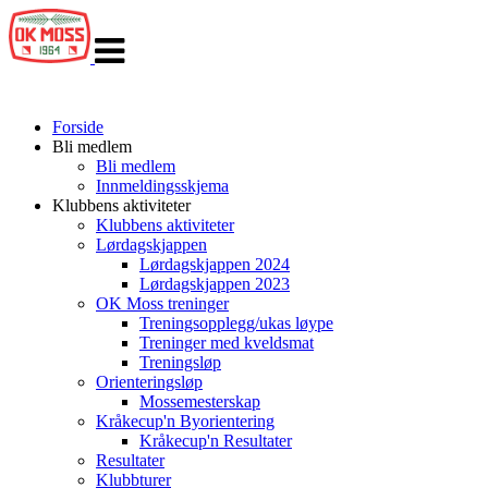
Veksle
navigasjon
Forside
Bli medlem
Bli medlem
Innmeldingsskjema
Klubbens aktiviteter
Klubbens aktiviteter
Lørdagskjappen
Lørdagskjappen 2024
Lørdagskjappen 2023
OK Moss treninger
Treningsopplegg/ukas løype
Treninger med kveldsmat
Treningsløp
Orienteringsløp
Mossemesterskap
Kråkecup'n Byorientering
Kråkecup'n Resultater
Resultater
Klubbturer