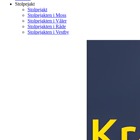
Stolpejakt
Stolpejakt
Stolpejakten i Moss
Stolpejakten i Våler
Stolpejakten i Råde
Stolpejakten i Vestby