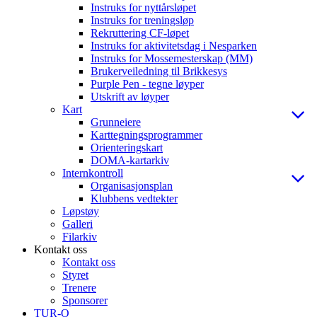
Instruks for nyttårsløpet
Instruks for treningsløp
Rekruttering CF-løpet
Instruks for aktivitetsdag i Nesparken
Instruks for Mossemesterskap (MM)
Brukerveiledning til Brikkesys
Purple Pen - tegne løyper
Utskrift av løyper
Kart
Grunneiere
Karttegningsprogrammer
Orienteringskart
DOMA-kartarkiv
Internkontroll
Organisasjonsplan
Klubbens vedtekter
Løpstøy
Galleri
Filarkiv
Kontakt oss
Kontakt oss
Styret
Trenere
Sponsorer
TUR-O