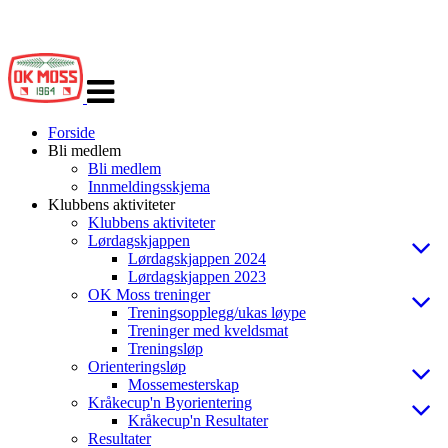
Veksle
navigasjon
Forside
Bli medlem
Bli medlem
Innmeldingsskjema
Klubbens aktiviteter
Klubbens aktiviteter
Lørdagskjappen
Lørdagskjappen 2024
Lørdagskjappen 2023
OK Moss treninger
Treningsopplegg/ukas løype
Treninger med kveldsmat
Treningsløp
Orienteringsløp
Mossemesterskap
Kråkecup'n Byorientering
Kråkecup'n Resultater
Resultater