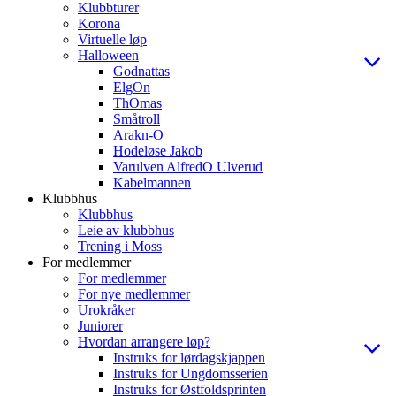
Klubbturer
Korona
Virtuelle løp
Halloween
Godnattas
ElgOn
ThOmas
Småtroll
Arakn-O
Hodeløse Jakob
Varulven AlfredO Ulverud
Kabelmannen
Klubbhus
Klubbhus
Leie av klubbhus
Trening i Moss
For medlemmer
For medlemmer
For nye medlemmer
Urokråker
Juniorer
Hvordan arrangere løp?
Instruks for lørdagskjappen
Instruks for Ungdomsserien
Instruks for Østfoldsprinten