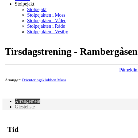
Stolpejakt
Stolpejakt
Stolpejakten i Moss
Stolpejakten i Våler
Stolpejakten i Råde
Stolpejakten i Vestby
Tirsdagstrening - Rambergåsen
Påmeldin
Arrangør:
Orienteringsklubben Moss
Arrangement
Gjesteliste
Tid