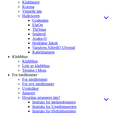
Klubbturer
Korona
Virtuelle løp
Halloween
Godnattas
ElgOn
ThOmas
Småtroll
Arakn-O
Hodeløse Jakob
Varulven AlfredO Ulverud
Kabelmannen
Klubbhus
Klubbhus
Leie av klubbhus
Trening i Moss
For medlemmer
For medlemmer
For nye medlemmer
Urokråker
Juniorer
Hvordan arrangere løp?
Instruks for lørdagskjappen
Instruks for Ungdomsserien
Instruks for Østfoldsprinten