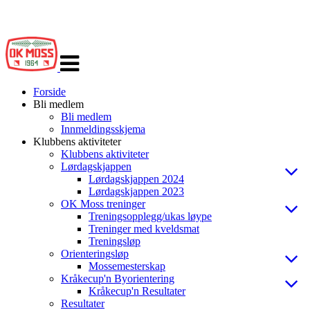
Veksle
navigasjon
Forside
Bli medlem
Bli medlem
Innmeldingsskjema
Klubbens aktiviteter
Klubbens aktiviteter
Lørdagskjappen
Lørdagskjappen 2024
Lørdagskjappen 2023
OK Moss treninger
Treningsopplegg/ukas løype
Treninger med kveldsmat
Treningsløp
Orienteringsløp
Mossemesterskap
Kråkecup'n Byorientering
Kråkecup'n Resultater
Resultater