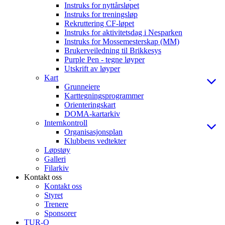
Instruks for nyttårsløpet
Instruks for treningsløp
Rekruttering CF-løpet
Instruks for aktivitetsdag i Nesparken
Instruks for Mossemesterskap (MM)
Brukerveiledning til Brikkesys
Purple Pen - tegne løyper
Utskrift av løyper
Kart
Grunneiere
Karttegningsprogrammer
Orienteringskart
DOMA-kartarkiv
Internkontroll
Organisasjonsplan
Klubbens vedtekter
Løpstøy
Galleri
Filarkiv
Kontakt oss
Kontakt oss
Styret
Trenere
Sponsorer
TUR-O