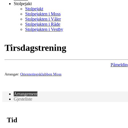
Stolpejakt
Stolpejakt
Stolpejakten i Moss
Stolpejakten i Våler
Stolpejakten i Råde
Stolpejakten i Vestby
Tirsdagstrening
Påmeldin
Arrangør:
Orienteringsklubben Moss
Arrangement
Gjesteliste
Tid