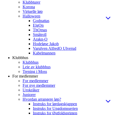
Klubbturer
Korona
Virtuelle løp
Halloween
Godnattas
ElgOn
ThOmas
Småtroll
Arakn-O
Hodeløse Jakob
Varulven AlfredO Ulverud
Kabelmannen
Klubbhus
Klubbhus
Leie av klubbhus
Trening i Moss
For medlemmer
For medlemmer
For nye medlemmer
Urokråker
Juniorer
Hvordan arrangere løp?
Instruks for lørdagskjappen
Instruks for Ungdomsserien
Instruks for Østfoldsprinten