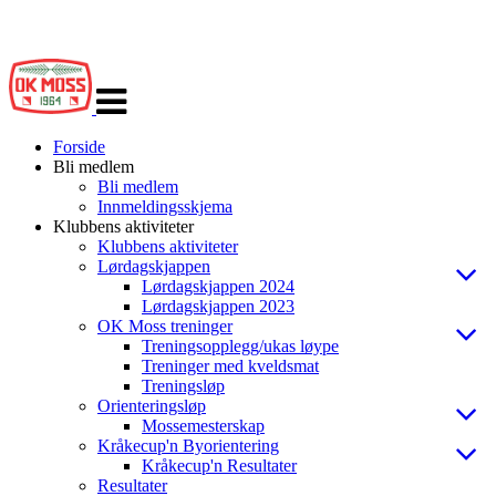
Veksle
navigasjon
Forside
Bli medlem
Bli medlem
Innmeldingsskjema
Klubbens aktiviteter
Klubbens aktiviteter
Lørdagskjappen
Lørdagskjappen 2024
Lørdagskjappen 2023
OK Moss treninger
Treningsopplegg/ukas løype
Treninger med kveldsmat
Treningsløp
Orienteringsløp
Mossemesterskap
Kråkecup'n Byorientering
Kråkecup'n Resultater
Resultater