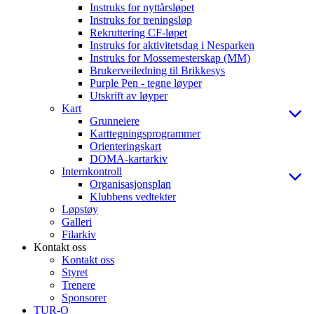
Instruks for nyttårsløpet
Instruks for treningsløp
Rekruttering CF-løpet
Instruks for aktivitetsdag i Nesparken
Instruks for Mossemesterskap (MM)
Brukerveiledning til Brikkesys
Purple Pen - tegne løyper
Utskrift av løyper
Kart
Grunneiere
Karttegningsprogrammer
Orienteringskart
DOMA-kartarkiv
Internkontroll
Organisasjonsplan
Klubbens vedtekter
Løpstøy
Galleri
Filarkiv
Kontakt oss
Kontakt oss
Styret
Trenere
Sponsorer
TUR-O