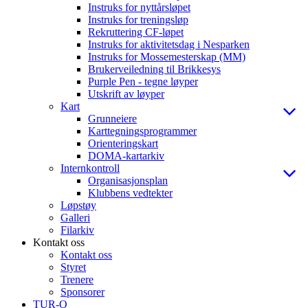
Instruks for nyttårsløpet
Instruks for treningsløp
Rekruttering CF-løpet
Instruks for aktivitetsdag i Nesparken
Instruks for Mossemesterskap (MM)
Brukerveiledning til Brikkesys
Purple Pen - tegne løyper
Utskrift av løyper
Kart
Grunneiere
Karttegningsprogrammer
Orienteringskart
DOMA-kartarkiv
Internkontroll
Organisasjonsplan
Klubbens vedtekter
Løpstøy
Galleri
Filarkiv
Kontakt oss
Kontakt oss
Styret
Trenere
Sponsorer
TUR-O