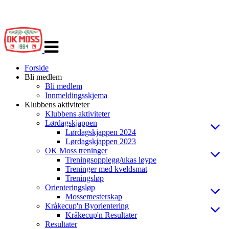
Veksle
navigasjon
Forside
Bli medlem
Bli medlem
Innmeldingsskjema
Klubbens aktiviteter
Klubbens aktiviteter
Lørdagskjappen
Lørdagskjappen 2024
Lørdagskjappen 2023
OK Moss treninger
Treningsopplegg/ukas løype
Treninger med kveldsmat
Treningsløp
Orienteringsløp
Mossemesterskap
Kråkecup'n Byorientering
Kråkecup'n Resultater
Resultater