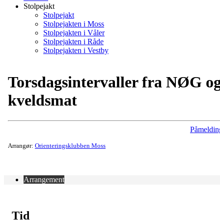
Stolpejakt
Stolpejakt
Stolpejakten i Moss
Stolpejakten i Våler
Stolpejakten i Råde
Stolpejakten i Vestby
Torsdagsintervaller fra NØG o
kveldsmat
Påmeldin
Arrangør:
Orienteringsklubben Moss
Arrangement
Tid