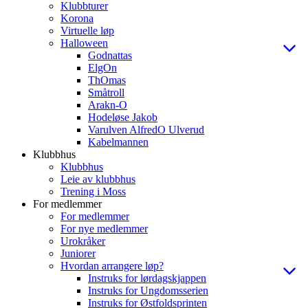
Klubbturer
Korona
Virtuelle løp
Halloween
Godnattas
ElgOn
ThOmas
Småtroll
Arakn-O
Hodeløse Jakob
Varulven AlfredO Ulverud
Kabelmannen
Klubbhus
Klubbhus
Leie av klubbhus
Trening i Moss
For medlemmer
For medlemmer
For nye medlemmer
Urokråker
Juniorer
Hvordan arrangere løp?
Instruks for lørdagskjappen
Instruks for Ungdomsserien
Instruks for Østfoldsprinten