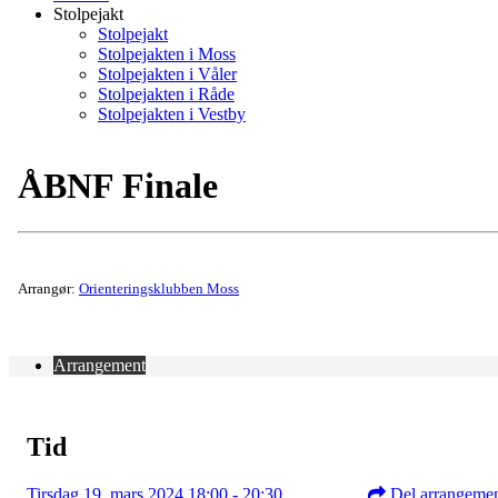
Stolpejakt
Stolpejakt
Stolpejakten i Moss
Stolpejakten i Våler
Stolpejakten i Råde
Stolpejakten i Vestby
ÅBNF Finale
Arrangør:
Orienteringsklubben Moss
Arrangement
Tid
Tirsdag 19. mars 2024 18:00 - 20:30
Del arrangeme