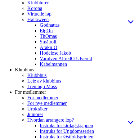
Klubbturer
Korona
Virtuelle løp
Halloween
Godnattas
ElgOn
ThOmas
Småtroll
Arakn-O
Hodeløse Jakob
Varulven AlfredO Ulverud
Kabelmannen
Klubbhus
Klubbhus
Leie av klubbhus
Trening i Moss
For medlemmer
For medlemmer
For nye medlemmer
Urokråker
Juniorer
Hvordan arrangere løp?
Instruks for lørdagskjappen
Instruks for Ungdomsserien
Instruks for Østfoldsprinten