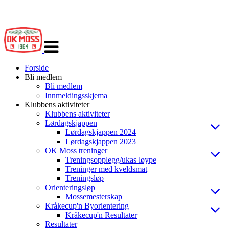
Veksle
navigasjon
Forside
Bli medlem
Bli medlem
Innmeldingsskjema
Klubbens aktiviteter
Klubbens aktiviteter
Lørdagskjappen
Lørdagskjappen 2024
Lørdagskjappen 2023
OK Moss treninger
Treningsopplegg/ukas løype
Treninger med kveldsmat
Treningsløp
Orienteringsløp
Mossemesterskap
Kråkecup'n Byorientering
Kråkecup'n Resultater
Resultater