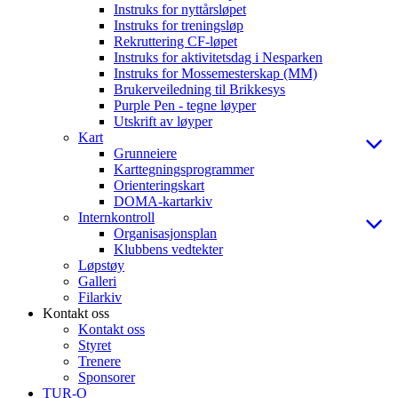
Instruks for nyttårsløpet
Instruks for treningsløp
Rekruttering CF-løpet
Instruks for aktivitetsdag i Nesparken
Instruks for Mossemesterskap (MM)
Brukerveiledning til Brikkesys
Purple Pen - tegne løyper
Utskrift av løyper
Kart
Grunneiere
Karttegningsprogrammer
Orienteringskart
DOMA-kartarkiv
Internkontroll
Organisasjonsplan
Klubbens vedtekter
Løpstøy
Galleri
Filarkiv
Kontakt oss
Kontakt oss
Styret
Trenere
Sponsorer
TUR-O