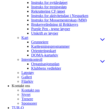
Instruks for nyttårsløpet
Instruks for treningsløp
Rekruttering CF-løpet
Instruks for aktivitetsdag i Nesparken
Instruks for Mossemesterskap (MM)
Brukerveiledning til Brikkesys
Purple Pen - tegne løyper
Utskrift av løyper
Kart
Grunneiere
Karttegningsprogrammer
Orienteringskart
DOMA-kartarkiv
Internkontroll
Organisasjonsplan
Klubbens vedtekter
Løpstøy
Galleri
Filarkiv
Kontakt oss
Kontakt oss
Styret
Trenere
Sponsorer
TUR-O