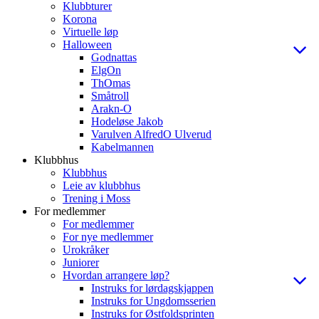
Klubbturer
Korona
Virtuelle løp
Halloween
Godnattas
ElgOn
ThOmas
Småtroll
Arakn-O
Hodeløse Jakob
Varulven AlfredO Ulverud
Kabelmannen
Klubbhus
Klubbhus
Leie av klubbhus
Trening i Moss
For medlemmer
For medlemmer
For nye medlemmer
Urokråker
Juniorer
Hvordan arrangere løp?
Instruks for lørdagskjappen
Instruks for Ungdomsserien
Instruks for Østfoldsprinten