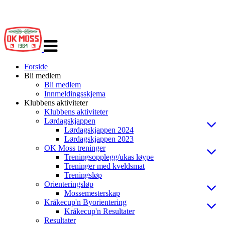
Veksle
navigasjon
Forside
Bli medlem
Bli medlem
Innmeldingsskjema
Klubbens aktiviteter
Klubbens aktiviteter
Lørdagskjappen
Lørdagskjappen 2024
Lørdagskjappen 2023
OK Moss treninger
Treningsopplegg/ukas løype
Treninger med kveldsmat
Treningsløp
Orienteringsløp
Mossemesterskap
Kråkecup'n Byorientering
Kråkecup'n Resultater
Resultater