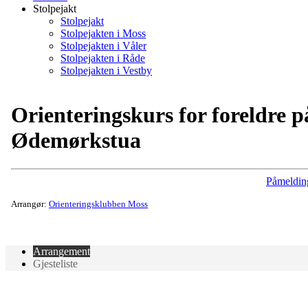
Stolpejakt
Stolpejakt
Stolpejakten i Moss
Stolpejakten i Våler
Stolpejakten i Råde
Stolpejakten i Vestby
Orienteringskurs for foreldre p
Ødemørkstua
Påmeldin
Arrangør:
Orienteringsklubben Moss
Arrangement
Gjesteliste