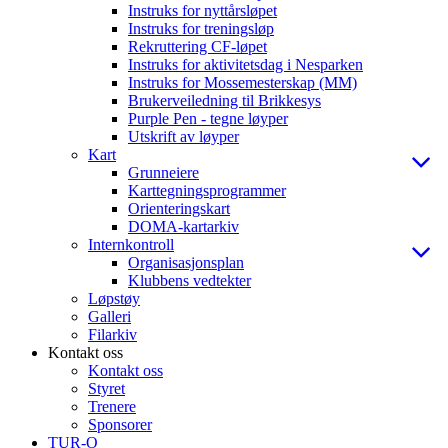
Instruks for nyttårsløpet
Instruks for treningsløp
Rekruttering CF-løpet
Instruks for aktivitetsdag i Nesparken
Instruks for Mossemesterskap (MM)
Brukerveiledning til Brikkesys
Purple Pen - tegne løyper
Utskrift av løyper
Kart
Grunneiere
Karttegningsprogrammer
Orienteringskart
DOMA-kartarkiv
Internkontroll
Organisasjonsplan
Klubbens vedtekter
Løpstøy
Galleri
Filarkiv
Kontakt oss
Kontakt oss
Styret
Trenere
Sponsorer
TUR-O