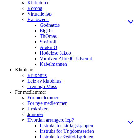
Klubbturer
Korona
Virtuelle løp
Halloween
Godnattas
ElgOn
ThOmas
Småtroll
Arakn-O
Hodeløse Jakob
Varulven AlfredO Ulverud
Kabelmannen
Klubbhus
Klubbhus
Leie av klubbhus
Trening i Moss
For medlemmer
For medlemmer
For nye medlemmer
Urokråker
Juniorer
Hvordan arrangere løp?
Instruks for lørdagskjappen
Instruks for Ungdomsserien
Instruks for Østfoldsprinten