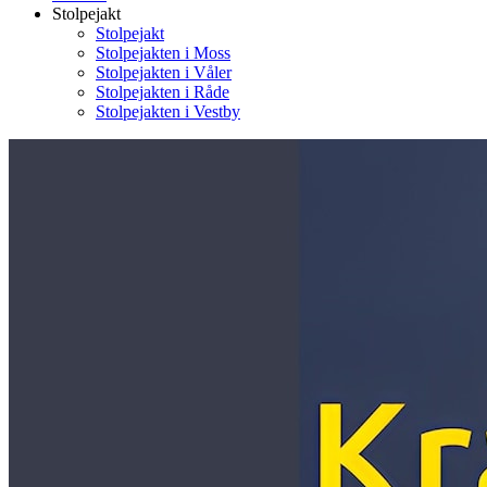
Stolpejakt
Stolpejakt
Stolpejakten i Moss
Stolpejakten i Våler
Stolpejakten i Råde
Stolpejakten i Vestby