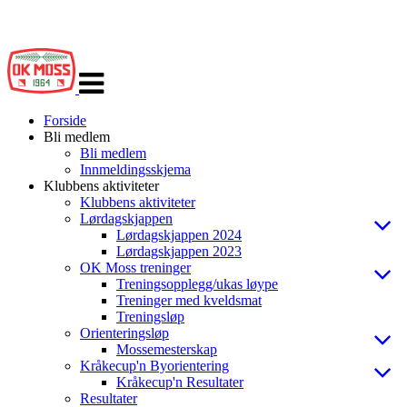
Veksle
navigasjon
Forside
Bli medlem
Bli medlem
Innmeldingsskjema
Klubbens aktiviteter
Klubbens aktiviteter
Lørdagskjappen
Lørdagskjappen 2024
Lørdagskjappen 2023
OK Moss treninger
Treningsopplegg/ukas løype
Treninger med kveldsmat
Treningsløp
Orienteringsløp
Mossemesterskap
Kråkecup'n Byorientering
Kråkecup'n Resultater
Resultater