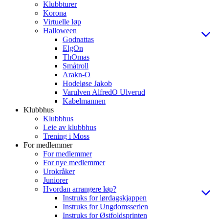
Klubbturer
Korona
Virtuelle løp
Halloween
Godnattas
ElgOn
ThOmas
Småtroll
Arakn-O
Hodeløse Jakob
Varulven AlfredO Ulverud
Kabelmannen
Klubbhus
Klubbhus
Leie av klubbhus
Trening i Moss
For medlemmer
For medlemmer
For nye medlemmer
Urokråker
Juniorer
Hvordan arrangere løp?
Instruks for lørdagskjappen
Instruks for Ungdomsserien
Instruks for Østfoldsprinten