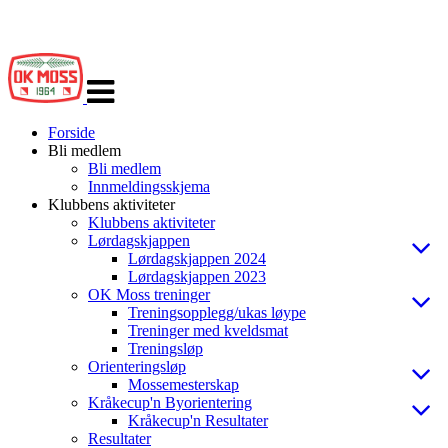
Veksle
navigasjon
Forside
Bli medlem
Bli medlem
Innmeldingsskjema
Klubbens aktiviteter
Klubbens aktiviteter
Lørdagskjappen
Lørdagskjappen 2024
Lørdagskjappen 2023
OK Moss treninger
Treningsopplegg/ukas løype
Treninger med kveldsmat
Treningsløp
Orienteringsløp
Mossemesterskap
Kråkecup'n Byorientering
Kråkecup'n Resultater
Resultater