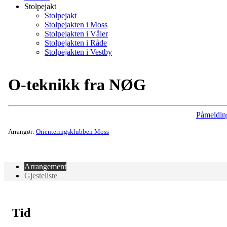
Stolpejakt
Stolpejakt
Stolpejakten i Moss
Stolpejakten i Våler
Stolpejakten i Råde
Stolpejakten i Vestby
O-teknikk fra NØG
Påmeldin
Arrangør:
Orienteringsklubben Moss
Arrangement
Gjesteliste
Tid