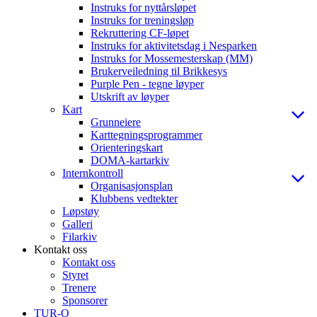
Instruks for nyttårsløpet
Instruks for treningsløp
Rekruttering CF-løpet
Instruks for aktivitetsdag i Nesparken
Instruks for Mossemesterskap (MM)
Brukerveiledning til Brikkesys
Purple Pen - tegne løyper
Utskrift av løyper
Kart
Grunneiere
Karttegningsprogrammer
Orienteringskart
DOMA-kartarkiv
Internkontroll
Organisasjonsplan
Klubbens vedtekter
Løpstøy
Galleri
Filarkiv
Kontakt oss
Kontakt oss
Styret
Trenere
Sponsorer
TUR-O