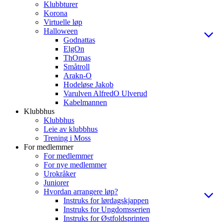
Klubbturer
Korona
Virtuelle løp
Halloween
Godnattas
ElgOn
ThOmas
Småtroll
Arakn-O
Hodeløse Jakob
Varulven AlfredO Ulverud
Kabelmannen
Klubbhus
Klubbhus
Leie av klubbhus
Trening i Moss
For medlemmer
For medlemmer
For nye medlemmer
Urokråker
Juniorer
Hvordan arrangere løp?
Instruks for lørdagskjappen
Instruks for Ungdomsserien
Instruks for Østfoldsprinten