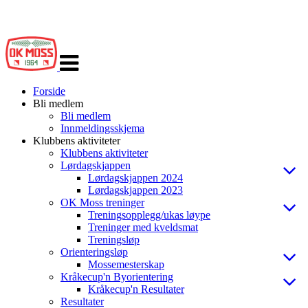
Veksle
navigasjon
Forside
Bli medlem
Bli medlem
Innmeldingsskjema
Klubbens aktiviteter
Klubbens aktiviteter
Lørdagskjappen
Lørdagskjappen 2024
Lørdagskjappen 2023
OK Moss treninger
Treningsopplegg/ukas løype
Treninger med kveldsmat
Treningsløp
Orienteringsløp
Mossemesterskap
Kråkecup'n Byorientering
Kråkecup'n Resultater
Resultater