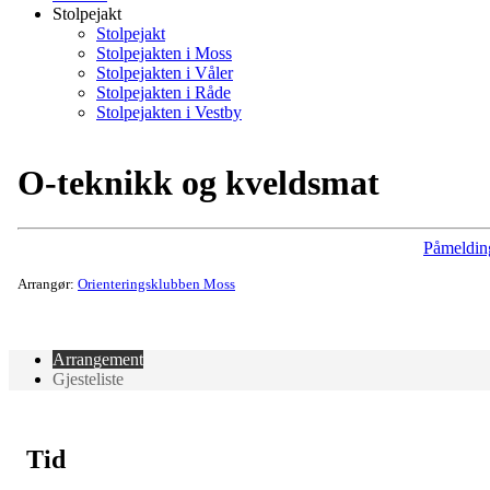
Stolpejakt
Stolpejakt
Stolpejakten i Moss
Stolpejakten i Våler
Stolpejakten i Råde
Stolpejakten i Vestby
O-teknikk og kveldsmat
Påmeldin
Arrangør:
Orienteringsklubben Moss
Arrangement
Gjesteliste
Tid