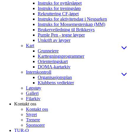
Instruks for nyttårsløpet
Instruks for treningsløp
Rekruttering CF-løpet
Instruks for aktivitetsdag i Nesparken
Instruks for Mossemesterskap (MM)
Brukerveiledning til Brikkesys
Purple Pen - tegne løyper
Utskrift av løyper
Kart
Grunneiere
Karttegningsprogrammer
Orienteringskart
DOMA-kartarkiv
Internkontroll
Organisasjonsplan
Klubbens vedtekter
Løpstøy
Galleri
Filarkiv
Kontakt oss
Kontakt oss
Styret
Trenere
Sponsorer
TUR-O