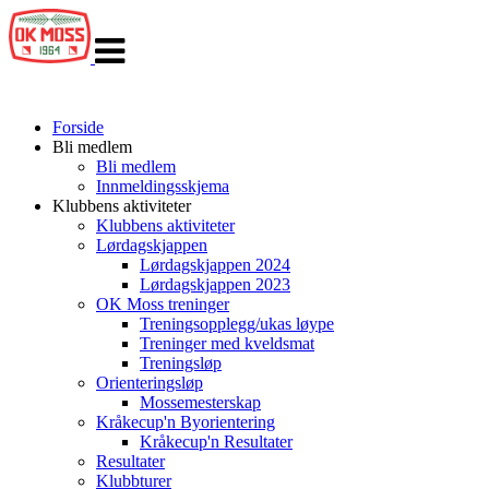
Veksle
navigasjon
Forside
Bli medlem
Bli medlem
Innmeldingsskjema
Klubbens aktiviteter
Klubbens aktiviteter
Lørdagskjappen
Lørdagskjappen 2024
Lørdagskjappen 2023
OK Moss treninger
Treningsopplegg/ukas løype
Treninger med kveldsmat
Treningsløp
Orienteringsløp
Mossemesterskap
Kråkecup'n Byorientering
Kråkecup'n Resultater
Resultater
Klubbturer