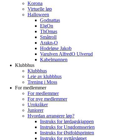
Korona
Virtuelle løp
Halloween
Godnattas
ElgOn
ThOmas
Småtroll
Arakn-O
Hodeløse Jakob
Varulven AlfredO Ulverud
Kabelmannen
Klubbhus
Klubbhus
Leie av klubbhus
Trening i Moss
For medlemmer
For medlemmer
For nye medlemmer
Urokråker
Juniorer
Hvordan arrangere løp?
Instruks for lørdagskjappen
Instruks for Ungdomsserien
Instruks for Østfoldsprinten
Instruks for nyttårsløpet