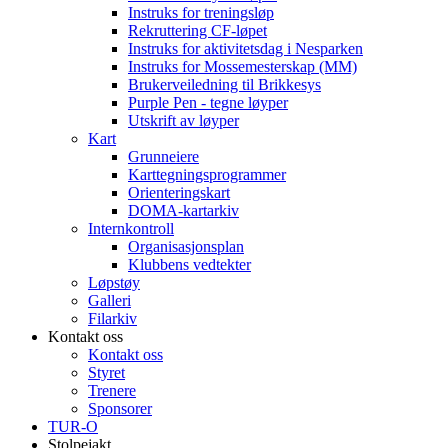
Instruks for treningsløp
Rekruttering CF-løpet
Instruks for aktivitetsdag i Nesparken
Instruks for Mossemesterskap (MM)
Brukerveiledning til Brikkesys
Purple Pen - tegne løyper
Utskrift av løyper
Kart
Grunneiere
Karttegningsprogrammer
Orienteringskart
DOMA-kartarkiv
Internkontroll
Organisasjonsplan
Klubbens vedtekter
Løpstøy
Galleri
Filarkiv
Kontakt oss
Kontakt oss
Styret
Trenere
Sponsorer
TUR-O
Stolpejakt