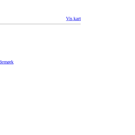
Vis kart
Ødemørk