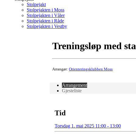
Stolpejakt
Stolpejakten i Moss
Stolpejakten i Våler
Stolpejakten i Råde
Stolpejakten i Vestby
Treningsløp med st
Arrangør:
Orienteringsklubben Moss
Arrangement
Gjesteliste
Tid
Torsdag 1. mai 2025 11:00 - 13:00