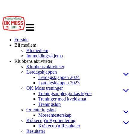
Veksle
navigasjon
Forside
Bli medlem
Bli medlem
Innmeldingsskjema
Klubbens aktiviteter
Klubbens aktiviteter
Lørdagskjappen
Lørdagskjappen 2024
Lørdagskjappen 2023
OK Moss treninger
Treningsopplegg/ukas løype
Treninger med kveldsmat
Treningsløp
Orienteringsløp
Mossemesterskap
Kråkecup'n Byorientering
Kråkecup'n Resultater
Resultater