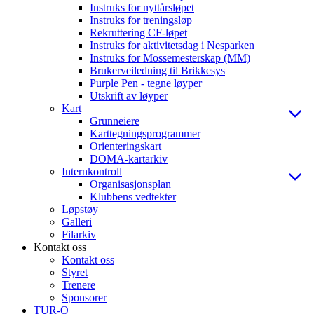
Instruks for nyttårsløpet
Instruks for treningsløp
Rekruttering CF-løpet
Instruks for aktivitetsdag i Nesparken
Instruks for Mossemesterskap (MM)
Brukerveiledning til Brikkesys
Purple Pen - tegne løyper
Utskrift av løyper
Kart
Grunneiere
Karttegningsprogrammer
Orienteringskart
DOMA-kartarkiv
Internkontroll
Organisasjonsplan
Klubbens vedtekter
Løpstøy
Galleri
Filarkiv
Kontakt oss
Kontakt oss
Styret
Trenere
Sponsorer
TUR-O