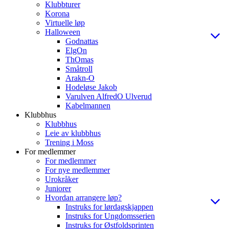
Klubbturer
Korona
Virtuelle løp
Halloween
Godnattas
ElgOn
ThOmas
Småtroll
Arakn-O
Hodeløse Jakob
Varulven AlfredO Ulverud
Kabelmannen
Klubbhus
Klubbhus
Leie av klubbhus
Trening i Moss
For medlemmer
For medlemmer
For nye medlemmer
Urokråker
Juniorer
Hvordan arrangere løp?
Instruks for lørdagskjappen
Instruks for Ungdomsserien
Instruks for Østfoldsprinten