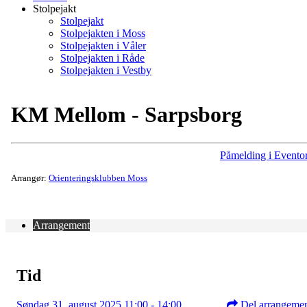
Stolpejakt
Stolpejakt
Stolpejakten i Moss
Stolpejakten i Våler
Stolpejakten i Råde
Stolpejakten i Vestby
KM Mellom - Sarpsborg
Påmelding i Eventor
Arrangør:
Orienteringsklubben Moss
Arrangement
Tid
Søndag 31. august 2025 11:00 - 14:00
Del arrangeme