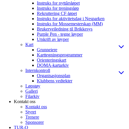
Instruks for nyttårsløpet
Instruks for treningsløp
Rekruttering CF-løpet
Instruks for aktivitetsdag i Nesparken
Instruks for Mossemesterskap (MM)
Brukerveiledning til Brikkesys
Purple Pen - tegne løyper
Utskrift av løyper
Kart
Grunneiere
Karttegningsprogrammer
Orienteringskart
DOMA-kartarkiv
Internkontroll
Organisasjonsplan
Klubbens vedtekter
Løpstøy
Galleri
Filarkiv
Kontakt oss
Kontakt oss
Styret
Trenere
Sponsorer
TUR-O