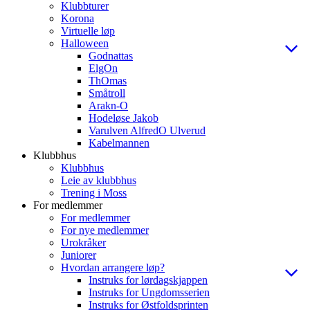
Klubbturer
Korona
Virtuelle løp
Halloween
Godnattas
ElgOn
ThOmas
Småtroll
Arakn-O
Hodeløse Jakob
Varulven AlfredO Ulverud
Kabelmannen
Klubbhus
Klubbhus
Leie av klubbhus
Trening i Moss
For medlemmer
For medlemmer
For nye medlemmer
Urokråker
Juniorer
Hvordan arrangere løp?
Instruks for lørdagskjappen
Instruks for Ungdomsserien
Instruks for Østfoldsprinten