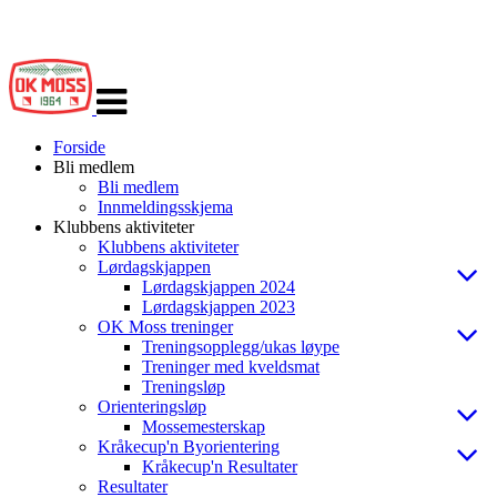
Veksle
navigasjon
Forside
Bli medlem
Bli medlem
Innmeldingsskjema
Klubbens aktiviteter
Klubbens aktiviteter
Lørdagskjappen
Lørdagskjappen 2024
Lørdagskjappen 2023
OK Moss treninger
Treningsopplegg/ukas løype
Treninger med kveldsmat
Treningsløp
Orienteringsløp
Mossemesterskap
Kråkecup'n Byorientering
Kråkecup'n Resultater
Resultater