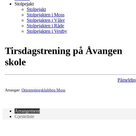
Stolpejakt
Stolpejakt
Stolpejakten i Moss
Stolpejakten i Våler
Stolpejakten i Råde
Stolpejakten i Vestby
Tirsdagstrening på Åvangen
skole
Påmeldin
Arrangør:
Orienteringsklubben Moss
Arrangement
Gjesteliste