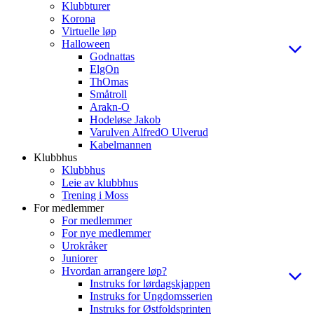
Klubbturer
Korona
Virtuelle løp
Halloween
Godnattas
ElgOn
ThOmas
Småtroll
Arakn-O
Hodeløse Jakob
Varulven AlfredO Ulverud
Kabelmannen
Klubbhus
Klubbhus
Leie av klubbhus
Trening i Moss
For medlemmer
For medlemmer
For nye medlemmer
Urokråker
Juniorer
Hvordan arrangere løp?
Instruks for lørdagskjappen
Instruks for Ungdomsserien
Instruks for Østfoldsprinten