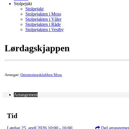
Stolpejakt
Stolpejakt
Stolpejakten i Moss
Stolpejakten i Våler
Stolpejakten i Råde
Stolpejakten i Vestby
Lørdagskjappen
Arrangør:
Orienteringsklubben Moss
Arrangement
Tid
Lørdag 25. april 2026 10:00 - 16:00
Del arrangeme