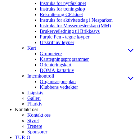
Instruks for nyttårsløpet
Instruks for treningsløp
Rekruttering CF-løpet
Instruks for aktivitetsdag i Nesparken
Instruks for Mossemesterskap (MM)
Brukerveiledning til Brikkesys
Purple Pen - tegne løyper
Utskrift av løyper
Kart
Grunneiere
Karttegningsprogrammer
Orienteringskart
DOMA-kartarkiv
Internkontroll
Organisasjonsplan
Klubbens vedtekter
Løpstøy
Galleri
Filarkiv
Kontakt oss
Kontakt oss
Styret
Trenere
Sponsorer
TUR-O