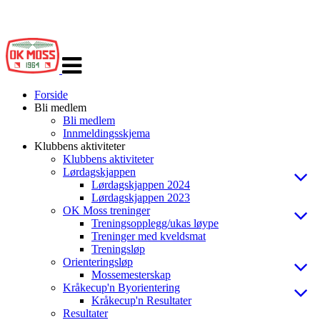
Veksle
navigasjon
Forside
Bli medlem
Bli medlem
Innmeldingsskjema
Klubbens aktiviteter
Klubbens aktiviteter
Lørdagskjappen
Lørdagskjappen 2024
Lørdagskjappen 2023
OK Moss treninger
Treningsopplegg/ukas løype
Treninger med kveldsmat
Treningsløp
Orienteringsløp
Mossemesterskap
Kråkecup'n Byorientering
Kråkecup'n Resultater
Resultater