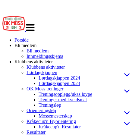
Veksle
navigasjon
Forside
Bli medlem
Bli medlem
Innmeldingsskjema
Klubbens aktiviteter
Klubbens aktiviteter
Lørdagskjappen
Lørdagskjappen 2024
Lørdagskjappen 2023
OK Moss treninger
Treningsopplegg/ukas løype
Treninger med kveldsmat
Treningsløp
Orienteringsløp
Mossemesterskap
Kråkecup'n Byorientering
Kråkecup'n Resultater
Resultater