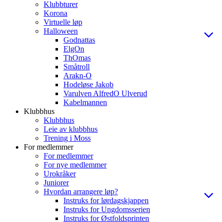
Klubbturer
Korona
Virtuelle løp
Halloween
Godnattas
ElgOn
ThOmas
Småtroll
Arakn-O
Hodeløse Jakob
Varulven AlfredO Ulverud
Kabelmannen
Klubbhus
Klubbhus
Leie av klubbhus
Trening i Moss
For medlemmer
For medlemmer
For nye medlemmer
Urokråker
Juniorer
Hvordan arrangere løp?
Instruks for lørdagskjappen
Instruks for Ungdomsserien
Instruks for Østfoldsprinten