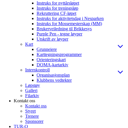
Instruks for nyttårsløpet
Instruks for treningsløp
Rekruttering CF-løpet
Instruks for aktivitetsdag i Nesparken
Instruks for Mossemesterskap (MM)
Brukerveiledning til Brikkesys
Purple Pen - tegne løyper
Utskrift av løyper
Kart
Grunneiere
Karttegningsprogrammer
Orienteringskart
DOMA-kartarkiv
Internkontroll
Organisasjonsplan
Klubbens vedtekter
Løpstøy
Galleri
Filarkiv
Kontakt oss
Kontakt oss
Styret
Trenere
Sponsorer
TUR-O