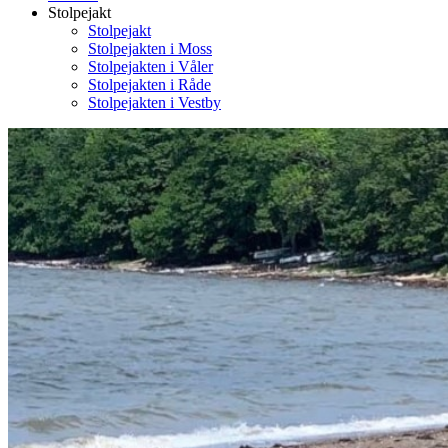
Stolpejakt
Stolpejakt
Stolpejakten i Moss
Stolpejakten i Våler
Stolpejakten i Råde
Stolpejakten i Vestby