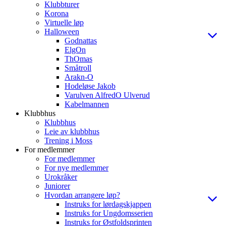
Klubbturer
Korona
Virtuelle løp
Halloween
Godnattas
ElgOn
ThOmas
Småtroll
Arakn-O
Hodeløse Jakob
Varulven AlfredO Ulverud
Kabelmannen
Klubbhus
Klubbhus
Leie av klubbhus
Trening i Moss
For medlemmer
For medlemmer
For nye medlemmer
Urokråker
Juniorer
Hvordan arrangere løp?
Instruks for lørdagskjappen
Instruks for Ungdomsserien
Instruks for Østfoldsprinten