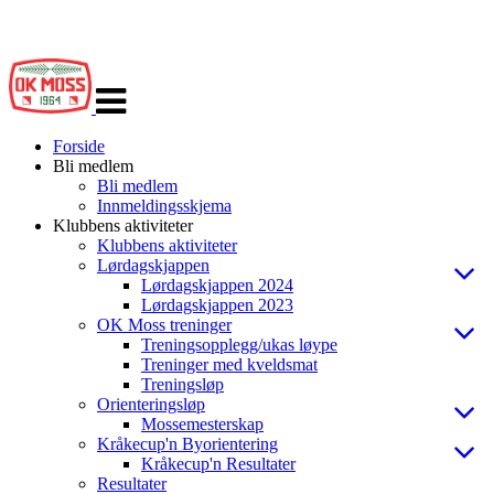
Veksle
navigasjon
Forside
Bli medlem
Bli medlem
Innmeldingsskjema
Klubbens aktiviteter
Klubbens aktiviteter
Lørdagskjappen
Lørdagskjappen 2024
Lørdagskjappen 2023
OK Moss treninger
Treningsopplegg/ukas løype
Treninger med kveldsmat
Treningsløp
Orienteringsløp
Mossemesterskap
Kråkecup'n Byorientering
Kråkecup'n Resultater
Resultater