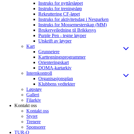
Instruks for nyttårsløpet
Instruks for treningsløp
Rekruttering CF-løpet
Instruks for aktivitetsdag i Nesparken
Instruks for Mossemesterskap (MM)
Brukerveiledning til Brikkesys
Purple Pen - tegne løyper
Utskrift av løyper
Kart
Grunneiere
Karttegningsprogrammer
Orienteringskart
DOMA-kartarkiv
Internkontroll
Organisasjonsplan
Klubbens vedtekter
Løpstøy
Galleri
Filarkiv
Kontakt oss
Kontakt oss
Styret
Trenere
Sponsorer
TUR-O