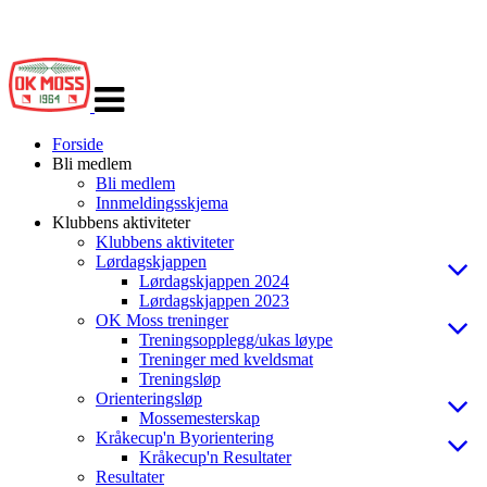
Veksle
navigasjon
Forside
Bli medlem
Bli medlem
Innmeldingsskjema
Klubbens aktiviteter
Klubbens aktiviteter
Lørdagskjappen
Lørdagskjappen 2024
Lørdagskjappen 2023
OK Moss treninger
Treningsopplegg/ukas løype
Treninger med kveldsmat
Treningsløp
Orienteringsløp
Mossemesterskap
Kråkecup'n Byorientering
Kråkecup'n Resultater
Resultater