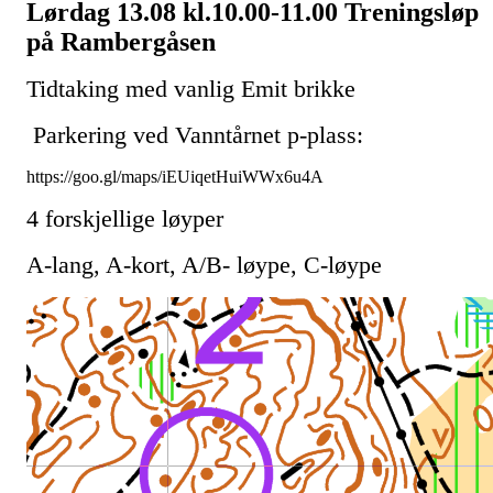
Lørdag 13.08 kl.10.00-11.00 Treningsløp
på Rambergåsen
Tidtaking med vanlig Emit brikke
Parkering ved Vanntårnet p-plass:
https://goo.gl/maps/iEUiqetHuiWWx6u4A
4 forskjellige løyper
A-lang, A-kort, A/B- løype, C-løype