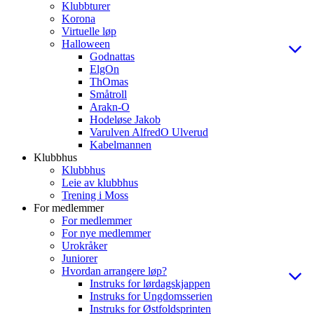
Klubbturer
Korona
Virtuelle løp
Halloween
Godnattas
ElgOn
ThOmas
Småtroll
Arakn-O
Hodeløse Jakob
Varulven AlfredO Ulverud
Kabelmannen
Klubbhus
Klubbhus
Leie av klubbhus
Trening i Moss
For medlemmer
For medlemmer
For nye medlemmer
Urokråker
Juniorer
Hvordan arrangere løp?
Instruks for lørdagskjappen
Instruks for Ungdomsserien
Instruks for Østfoldsprinten