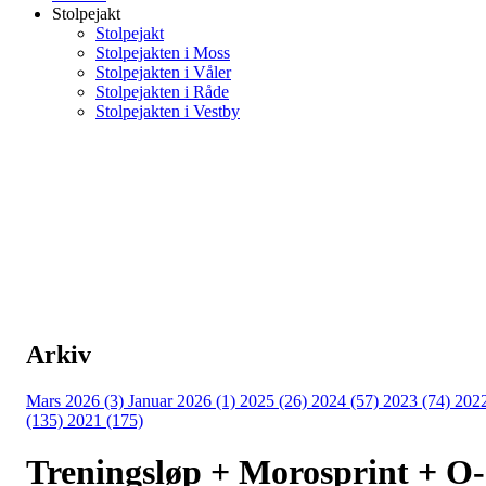
Stolpejakt
Stolpejakt
Stolpejakten i Moss
Stolpejakten i Våler
Stolpejakten i Råde
Stolpejakten i Vestby
Arkiv
Mars 2026 (3)
Januar 2026 (1)
2025 (26)
2024 (57)
2023 (74)
202
(135)
2021 (175)
Treningsløp + Morosprint + O-