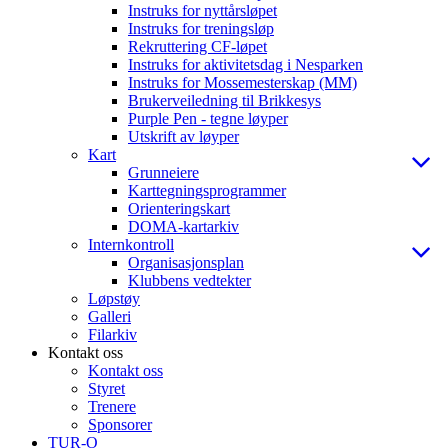
Instruks for nyttårsløpet
Instruks for treningsløp
Rekruttering CF-løpet
Instruks for aktivitetsdag i Nesparken
Instruks for Mossemesterskap (MM)
Brukerveiledning til Brikkesys
Purple Pen - tegne løyper
Utskrift av løyper
Kart
Grunneiere
Karttegningsprogrammer
Orienteringskart
DOMA-kartarkiv
Internkontroll
Organisasjonsplan
Klubbens vedtekter
Løpstøy
Galleri
Filarkiv
Kontakt oss
Kontakt oss
Styret
Trenere
Sponsorer
TUR-O