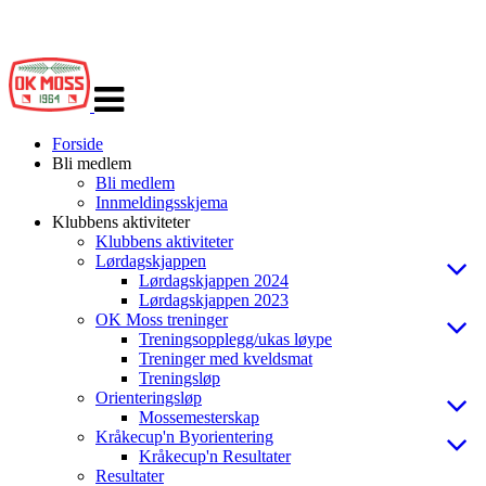
Veksle
navigasjon
Forside
Bli medlem
Bli medlem
Innmeldingsskjema
Klubbens aktiviteter
Klubbens aktiviteter
Lørdagskjappen
Lørdagskjappen 2024
Lørdagskjappen 2023
OK Moss treninger
Treningsopplegg/ukas løype
Treninger med kveldsmat
Treningsløp
Orienteringsløp
Mossemesterskap
Kråkecup'n Byorientering
Kråkecup'n Resultater
Resultater