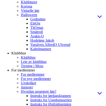
Klubbturer
Korona
Virtuelle løp
Halloween
Godnattas
ElgOn
ThOmas
Småtroll
Arakn-O
Hodeløse Jakob
Varulven AlfredO Ulverud
Kabelmannen
Klubbhus
Klubbhus
Leie av klubbhus
Trening i Moss
For medlemmer
For medlemmer
For nye medlemmer
Urokråker
Juniorer
Hvordan arrangere løp?
Instruks for lørdagskjappen
Instruks for Ungdomsserien
Instruks for Østfoldsprinten