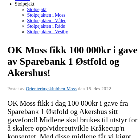
Stolpejakt
Stolpejakt
Stolpejakten i Moss
Stolpejakten i Våler
Stolpejakten i Råde
Stolpejakten i Vestby
OK Moss fikk 100 000kr i gave
av Sparebank 1 Østfold og
Akershus!
Postet av
Orienteringsklubben Moss
den
15. des 2022
OK Moss fikk i dag 100 000kr i gave fra
Sparebank 1 Østfold og Akershus sitt
gavefond! Midlene skal brukes til utstyr for
å skalere opp/videreutvikle Kråkecup'n
konseptet. Med disse midlene får vi kjøpt