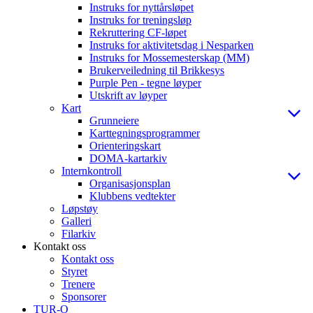
Instruks for nyttårsløpet
Instruks for treningsløp
Rekruttering CF-løpet
Instruks for aktivitetsdag i Nesparken
Instruks for Mossemesterskap (MM)
Brukerveiledning til Brikkesys
Purple Pen - tegne løyper
Utskrift av løyper
Kart
Grunneiere
Karttegningsprogrammer
Orienteringskart
DOMA-kartarkiv
Internkontroll
Organisasjonsplan
Klubbens vedtekter
Løpstøy
Galleri
Filarkiv
Kontakt oss
Kontakt oss
Styret
Trenere
Sponsorer
TUR-O