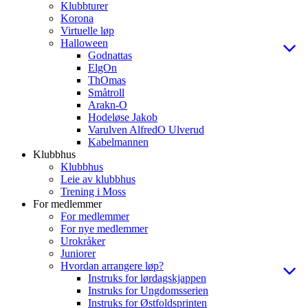
Klubbturer
Korona
Virtuelle løp
Halloween
Godnattas
ElgOn
ThOmas
Småtroll
Arakn-O
Hodeløse Jakob
Varulven AlfredO Ulverud
Kabelmannen
Klubbhus
Klubbhus
Leie av klubbhus
Trening i Moss
For medlemmer
For medlemmer
For nye medlemmer
Urokråker
Juniorer
Hvordan arrangere løp?
Instruks for lørdagskjappen
Instruks for Ungdomsserien
Instruks for Østfoldsprinten