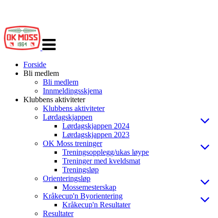
Veksle
navigasjon
Forside
Bli medlem
Bli medlem
Innmeldingsskjema
Klubbens aktiviteter
Klubbens aktiviteter
Lørdagskjappen
Lørdagskjappen 2024
Lørdagskjappen 2023
OK Moss treninger
Treningsopplegg/ukas løype
Treninger med kveldsmat
Treningsløp
Orienteringsløp
Mossemesterskap
Kråkecup'n Byorientering
Kråkecup'n Resultater
Resultater