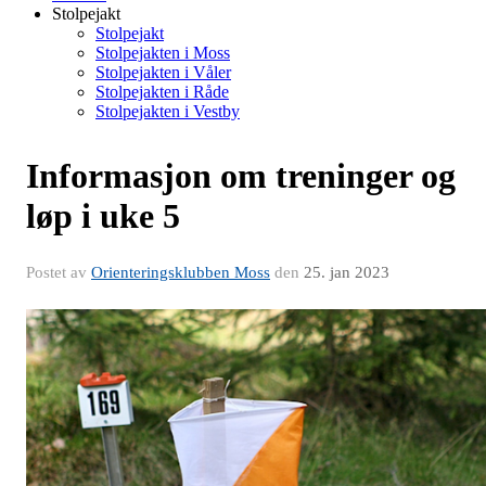
Stolpejakt
Stolpejakt
Stolpejakten i Moss
Stolpejakten i Våler
Stolpejakten i Råde
Stolpejakten i Vestby
Informasjon om treninger og
løp i uke 5
Postet av
Orienteringsklubben Moss
den
25. jan 2023