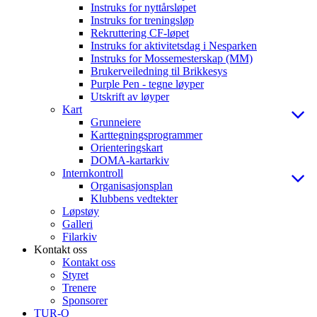
Instruks for nyttårsløpet
Instruks for treningsløp
Rekruttering CF-løpet
Instruks for aktivitetsdag i Nesparken
Instruks for Mossemesterskap (MM)
Brukerveiledning til Brikkesys
Purple Pen - tegne løyper
Utskrift av løyper
Kart
Grunneiere
Karttegningsprogrammer
Orienteringskart
DOMA-kartarkiv
Internkontroll
Organisasjonsplan
Klubbens vedtekter
Løpstøy
Galleri
Filarkiv
Kontakt oss
Kontakt oss
Styret
Trenere
Sponsorer
TUR-O