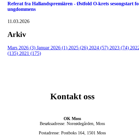
Referat fra Hallandspremiären - Østfold O-krets sesongstart fo
ungdommens
11.03.2026
Arkiv
Mars 2026 (3)
Januar 2026 (1)
2025 (26)
2024 (57)
2023 (74)
202
(135)
2021 (175)
Kontakt oss
OK Moss
Besøksadresse: Noreødegården, Moss
Postadresse: Postboks 164, 1501 Moss