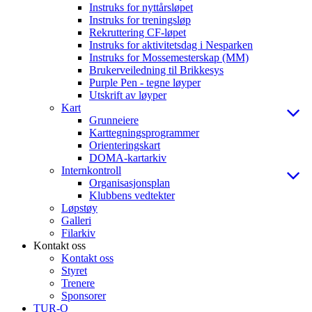
Instruks for nyttårsløpet
Instruks for treningsløp
Rekruttering CF-løpet
Instruks for aktivitetsdag i Nesparken
Instruks for Mossemesterskap (MM)
Brukerveiledning til Brikkesys
Purple Pen - tegne løyper
Utskrift av løyper
Kart
Grunneiere
Karttegningsprogrammer
Orienteringskart
DOMA-kartarkiv
Internkontroll
Organisasjonsplan
Klubbens vedtekter
Løpstøy
Galleri
Filarkiv
Kontakt oss
Kontakt oss
Styret
Trenere
Sponsorer
TUR-O