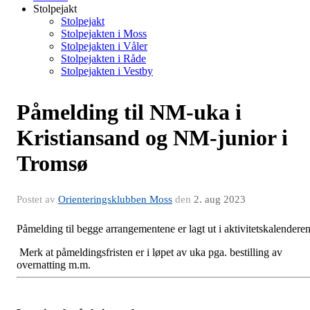
Stolpejakt
Stolpejakt
Stolpejakten i Moss
Stolpejakten i Våler
Stolpejakten i Råde
Stolpejakten i Vestby
Påmelding til NM-uka i
Kristiansand og NM-junior i
Tromsø
Postet av
Orienteringsklubben Moss
den
2. aug 2023
Påmelding til begge arrangementene er lagt ut i aktivitetskalenderen
Merk at påmeldingsfristen er i løpet av uka pga. bestilling av
overnatting m.m.