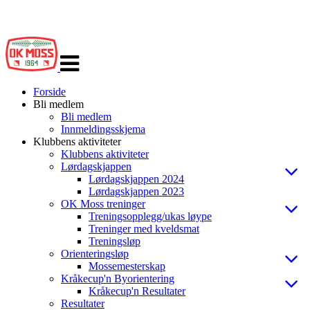
Veksle
navigasjon
Forside
Bli medlem
Bli medlem
Innmeldingsskjema
Klubbens aktiviteter
Klubbens aktiviteter
Lørdagskjappen
Lørdagskjappen 2024
Lørdagskjappen 2023
OK Moss treninger
Treningsopplegg/ukas løype
Treninger med kveldsmat
Treningsløp
Orienteringsløp
Mossemesterskap
Kråkecup'n Byorientering
Kråkecup'n Resultater
Resultater