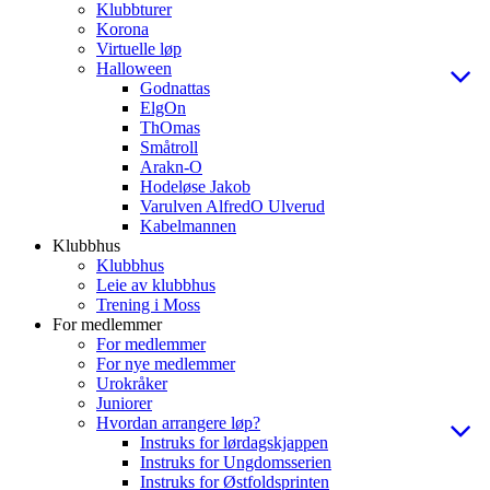
Klubbturer
Korona
Virtuelle løp
Halloween
Godnattas
ElgOn
ThOmas
Småtroll
Arakn-O
Hodeløse Jakob
Varulven AlfredO Ulverud
Kabelmannen
Klubbhus
Klubbhus
Leie av klubbhus
Trening i Moss
For medlemmer
For medlemmer
For nye medlemmer
Urokråker
Juniorer
Hvordan arrangere løp?
Instruks for lørdagskjappen
Instruks for Ungdomsserien
Instruks for Østfoldsprinten