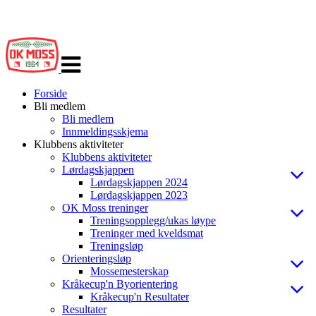
Veksle
navigasjon
Forside
Bli medlem
Bli medlem
Innmeldingsskjema
Klubbens aktiviteter
Klubbens aktiviteter
Lørdagskjappen
Lørdagskjappen 2024
Lørdagskjappen 2023
OK Moss treninger
Treningsopplegg/ukas løype
Treninger med kveldsmat
Treningsløp
Orienteringsløp
Mossemesterskap
Kråkecup'n Byorientering
Kråkecup'n Resultater
Resultater