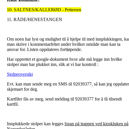
10. SALTNES/KALLERØD - Pettersen
11. RÅDE/HENESTANGEN
Om noen har lyst og mulighet til å hjelpe til med innplukkingen, ka
man skrive i kommentarfeltet under hvilket område man kan ta
ansvar for. Listen oppdateres fortløpende.
Har opprettet et google-dokument hvor alle må legge inn hvilke
stolper man har plukket inn, slik at vi har kontroll :
Stolpeoversikt
Evt. kan man sende meg en SMS til 92039377, så kan jeg oppdate
skjemaet for deg.
Kartfiler fås av meg, send melding til 92039377 for å få tilsendt
kartfil.
Innplukkede stolper kan legges
foran på trappen ved kioskluken på
Noreødegården.