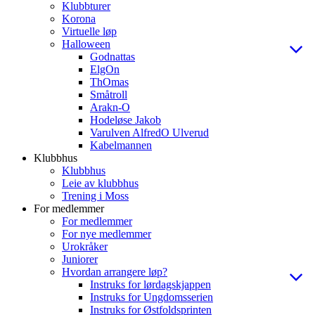
Klubbturer
Korona
Virtuelle løp
Halloween
Godnattas
ElgOn
ThOmas
Småtroll
Arakn-O
Hodeløse Jakob
Varulven AlfredO Ulverud
Kabelmannen
Klubbhus
Klubbhus
Leie av klubbhus
Trening i Moss
For medlemmer
For medlemmer
For nye medlemmer
Urokråker
Juniorer
Hvordan arrangere løp?
Instruks for lørdagskjappen
Instruks for Ungdomsserien
Instruks for Østfoldsprinten