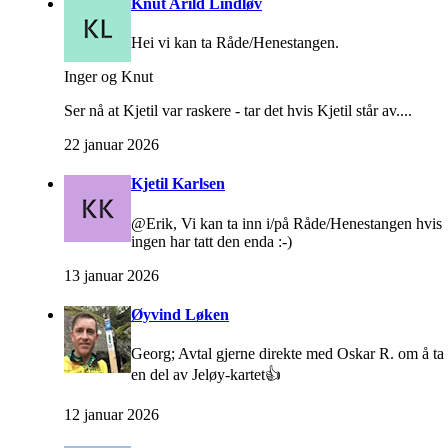
Knut Arild Lindløv
Hei vi kan ta Råde/Henestangen.
Inger og Knut
Ser nå at Kjetil var raskere - tar det hvis Kjetil står av....
22 januar 2026
Kjetil Karlsen
@Erik, Vi kan ta inn i/på Råde/Henestangen hvis
ingen har tatt den enda :-)
13 januar 2026
Øyvind Løken
Georg; Avtal gjerne direkte med Oskar R. om å ta
en del av Jeløy-kartet👍
12 januar 2026