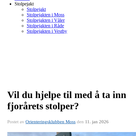
Stolpejakt
Stolpejakt
Stolpejakten i Moss
Stolpejakten i Våler
Stolpejakten i Råde
Stolpejakten i Vestby
Vil du hjelpe til med å ta inn
fjorårets stolper?
Postet av
Orienteringsklubben Moss
den
11. jan 2026