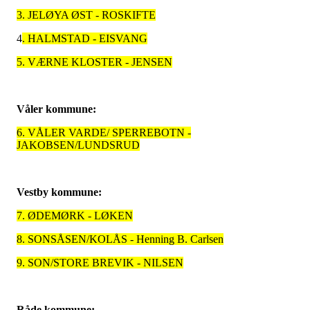
3. JELØYA ØST - ROSKIFTE
4
. HALMSTAD - EISVANG
5. VÆRNE KLOSTER - JENSEN
Våler kommune:
6. VÅLER VARDE/ SPERREBOTN -
JAKOBSEN/LUNDSRUD
Vestby kommune:
7. ØDEMØRK - LØKEN
8. SONSÅSEN/KOLÅS - Henning B. Carlsen
9. SON/STORE BREVIK - NILSEN
Råde kommune: