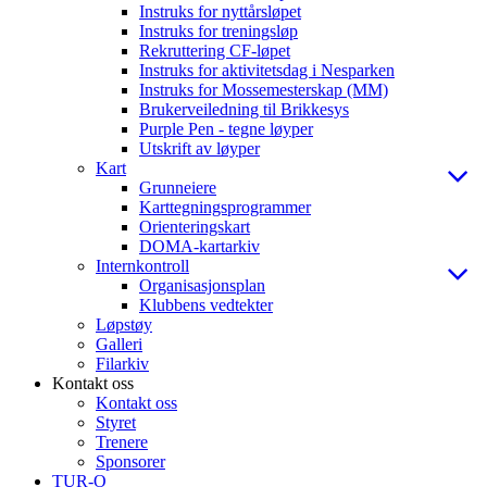
Instruks for nyttårsløpet
Instruks for treningsløp
Rekruttering CF-løpet
Instruks for aktivitetsdag i Nesparken
Instruks for Mossemesterskap (MM)
Brukerveiledning til Brikkesys
Purple Pen - tegne løyper
Utskrift av løyper
Kart
Grunneiere
Karttegningsprogrammer
Orienteringskart
DOMA-kartarkiv
Internkontroll
Organisasjonsplan
Klubbens vedtekter
Løpstøy
Galleri
Filarkiv
Kontakt oss
Kontakt oss
Styret
Trenere
Sponsorer
TUR-O