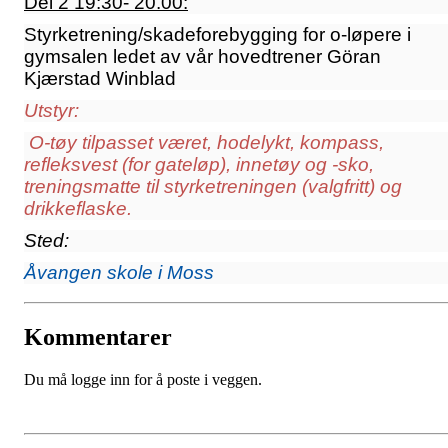
Del 2 19:30- 20.00:
Styrketrening/skadeforebygging for o-løpere i
gymsalen ledet av vår hovedtrener Göran
Kjærstad Winblad
Utstyr:
O-tøy tilpasset været, hodelykt, kompass,
refleksvest (for gateløp), innetøy og -sko,
treningsmatte til styrketreningen (valgfritt) og
drikkeflaske.
Sted:
Åvangen skole i Moss
Kommentarer
Du må logge inn for å poste i veggen.