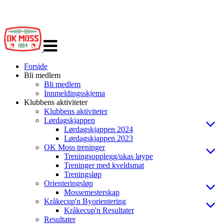
Veksle
navigasjon
Forside
Bli medlem
Bli medlem
Innmeldingsskjema
Klubbens aktiviteter
Klubbens aktiviteter
Lørdagskjappen
Lørdagskjappen 2024
Lørdagskjappen 2023
OK Moss treninger
Treningsopplegg/ukas løype
Treninger med kveldsmat
Treningsløp
Orienteringsløp
Mossemesterskap
Kråkecup'n Byorientering
Kråkecup'n Resultater
Resultater