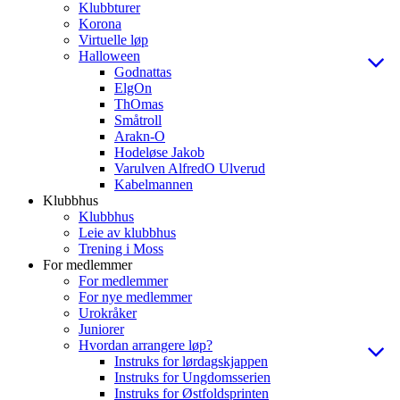
Klubbturer
Korona
Virtuelle løp
Halloween
Godnattas
ElgOn
ThOmas
Småtroll
Arakn-O
Hodeløse Jakob
Varulven AlfredO Ulverud
Kabelmannen
Klubbhus
Klubbhus
Leie av klubbhus
Trening i Moss
For medlemmer
For medlemmer
For nye medlemmer
Urokråker
Juniorer
Hvordan arrangere løp?
Instruks for lørdagskjappen
Instruks for Ungdomsserien
Instruks for Østfoldsprinten