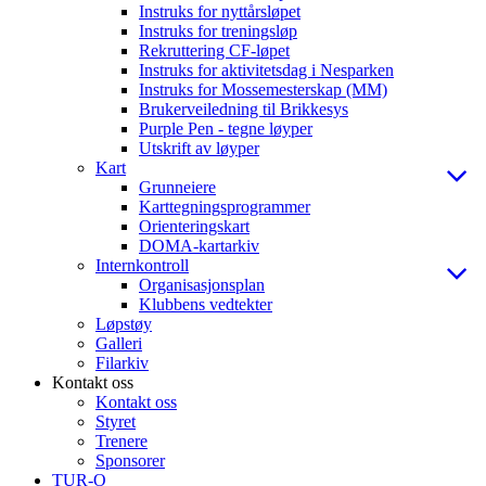
Instruks for nyttårsløpet
Instruks for treningsløp
Rekruttering CF-løpet
Instruks for aktivitetsdag i Nesparken
Instruks for Mossemesterskap (MM)
Brukerveiledning til Brikkesys
Purple Pen - tegne løyper
Utskrift av løyper
Kart
Grunneiere
Karttegningsprogrammer
Orienteringskart
DOMA-kartarkiv
Internkontroll
Organisasjonsplan
Klubbens vedtekter
Løpstøy
Galleri
Filarkiv
Kontakt oss
Kontakt oss
Styret
Trenere
Sponsorer
TUR-O