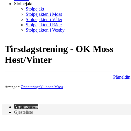
Stolpejakt
Stolpejakt
Stolpejakten i Moss
Stolpejakten i Våler
Stolpejakten i Råde
Stolpejakten i Vestby
Tirsdagstrening - OK Moss
Høst/Vinter
Påmeldin
Arrangør:
Orienteringsklubben Moss
Arrangement
Gjesteliste