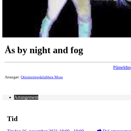
Ås by night and fog
Påmeldin
Arrangør:
Orienteringsklubben Moss
Arrangement
Tid