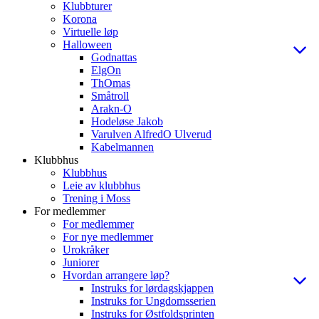
Klubbturer
Korona
Virtuelle løp
Halloween
Godnattas
ElgOn
ThOmas
Småtroll
Arakn-O
Hodeløse Jakob
Varulven AlfredO Ulverud
Kabelmannen
Klubbhus
Klubbhus
Leie av klubbhus
Trening i Moss
For medlemmer
For medlemmer
For nye medlemmer
Urokråker
Juniorer
Hvordan arrangere løp?
Instruks for lørdagskjappen
Instruks for Ungdomsserien
Instruks for Østfoldsprinten