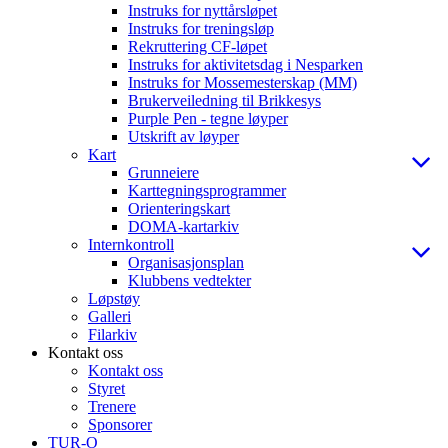
Instruks for nyttårsløpet
Instruks for treningsløp
Rekruttering CF-løpet
Instruks for aktivitetsdag i Nesparken
Instruks for Mossemesterskap (MM)
Brukerveiledning til Brikkesys
Purple Pen - tegne løyper
Utskrift av løyper
Kart
Grunneiere
Karttegningsprogrammer
Orienteringskart
DOMA-kartarkiv
Internkontroll
Organisasjonsplan
Klubbens vedtekter
Løpstøy
Galleri
Filarkiv
Kontakt oss
Kontakt oss
Styret
Trenere
Sponsorer
TUR-O