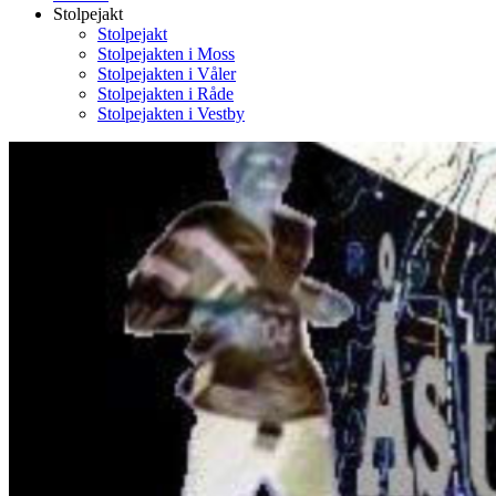
Stolpejakt
Stolpejakt
Stolpejakten i Moss
Stolpejakten i Våler
Stolpejakten i Råde
Stolpejakten i Vestby