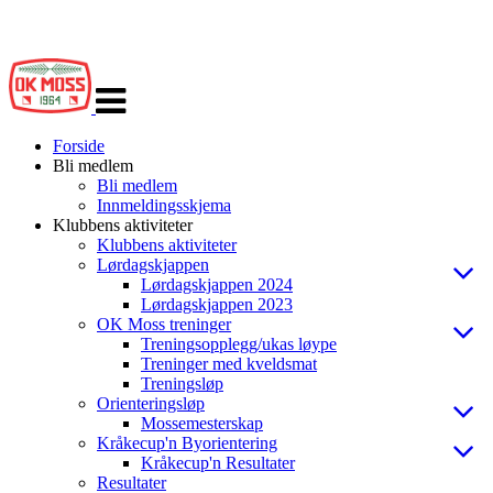
Veksle
navigasjon
Forside
Bli medlem
Bli medlem
Innmeldingsskjema
Klubbens aktiviteter
Klubbens aktiviteter
Lørdagskjappen
Lørdagskjappen 2024
Lørdagskjappen 2023
OK Moss treninger
Treningsopplegg/ukas løype
Treninger med kveldsmat
Treningsløp
Orienteringsløp
Mossemesterskap
Kråkecup'n Byorientering
Kråkecup'n Resultater
Resultater