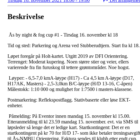
Tirsdag 16. november 2021 18:00 - 19:00
Del arrangeme
Beskrivelse
Ås by night & fog cup #1 - Tirsdag 16. november kl 18
Tid og sted: Parkering og Arena ved Stubberudtjern. Start fra kl 18
Løpet foregår på Holt-kartet. Utgitt 2019 av DFI Orientering.
Terrenget: Moderat kupering. Noen større stier og veier, ellers
varierende fra fin furuskog til tettere grøntområder. Noe hogst.
Løyper: - 6,5-7,0 kmA-løype (H17) - Ca 4,5 km A-løype (D17,
H17AK, Masters) - 2,5-3,0km B/C-løype (H/D 13-16, C-åpen)
Målestokk: 1:10 000 og mulighet for 1:7500 i masters-klassene.
Postmarkering: Reflekspostflagg. Stativbaserte eller løse EKT-
enheter.
Påmelding: På Eventor innen mandag 15. november kl 15.00.
Etteranmelding til kl 23.59 mandag 15. november. evt. via SMS til
løpsleder så lenge det er ledige kart. Startkontingent: Det er en
startkontingent på kr 70 for H/D 17- som ikke betaler treningsavgif
til Ås-NMBU Orientering. Faktura sendes til klubb etter endt cup.