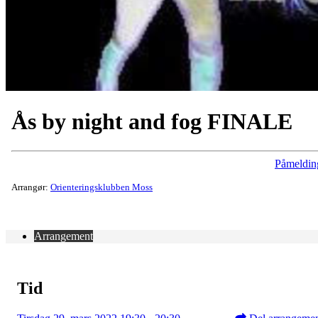
Ås by night and fog FINALE
Påmeldin
Arrangør:
Orienteringsklubben Moss
Arrangement
Tid