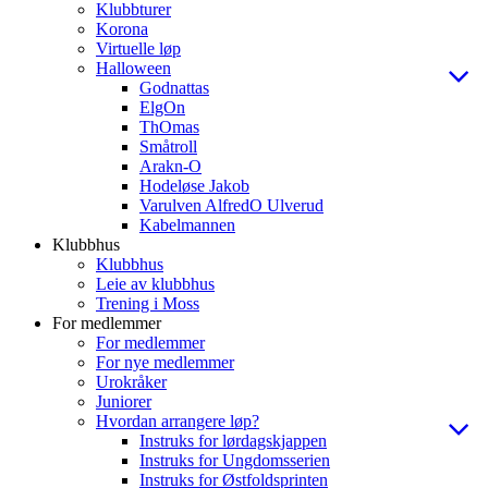
Klubbturer
Korona
Virtuelle løp
Halloween
Godnattas
ElgOn
ThOmas
Småtroll
Arakn-O
Hodeløse Jakob
Varulven AlfredO Ulverud
Kabelmannen
Klubbhus
Klubbhus
Leie av klubbhus
Trening i Moss
For medlemmer
For medlemmer
For nye medlemmer
Urokråker
Juniorer
Hvordan arrangere løp?
Instruks for lørdagskjappen
Instruks for Ungdomsserien
Instruks for Østfoldsprinten