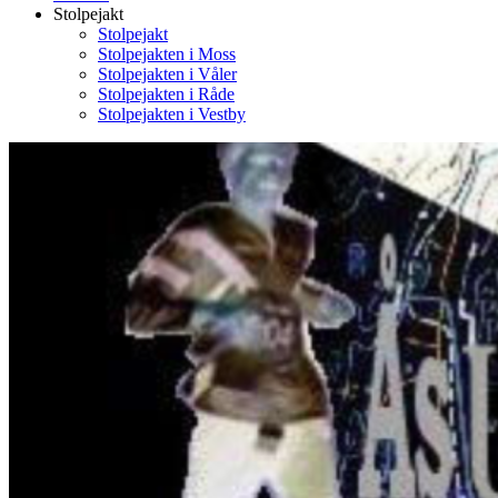
Stolpejakt
Stolpejakt
Stolpejakten i Moss
Stolpejakten i Våler
Stolpejakten i Råde
Stolpejakten i Vestby