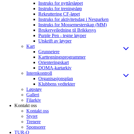
Instruks for nyttårsløpet
Instruks for treningsløp
Rekruttering CF-løpet
Instruks for aktivitetsdag i Nesparken
Instruks for Mossemesterskap (MM)
Brukerveiledning til Brikkesys
Purple Pen - tegne løyper
Utskrift av løyper
Kart
Grunneiere
Karttegningsprogrammer
Orienteringskart
DOMA-kartarkiv
Internkontroll
Organisasjonsplan
Klubbens vedtekter
Løpstøy
Galleri
Filarkiv
Kontakt oss
Kontakt oss
Styret
Trenere
Sponsorer
TUR-O