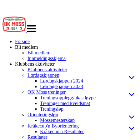
Veksle
navigasjon
Forside
Bli medlem
Bli medlem
Innmeldingsskjema
Klubbens aktiviteter
Klubbens aktiviteter
Lørdagskjappen
Lørdagskjappen 2024
Lørdagskjappen 2023
OK Moss treninger
Treningsopplegg/ukas løype
Treninger med kveldsmat
Treningsløp
Orienteringsløp
Mossemesterskap
Kråkecup'n Byorientering
Kråkecup'n Resultater
Resultater