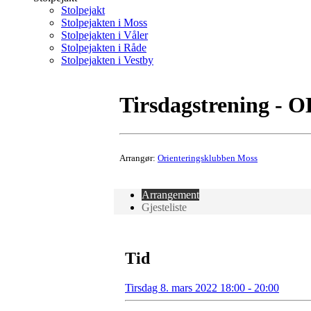
Stolpejakt
Stolpejakten i Moss
Stolpejakten i Våler
Stolpejakten i Råde
Stolpejakten i Vestby
Tirsdagstrening - 
Arrangør:
Orienteringsklubben Moss
Arrangement
Gjesteliste
Tid
Tirsdag 8. mars 2022 18:00 - 20:00