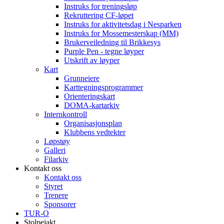
Instruks for treningsløp
Rekruttering CF-løpet
Instruks for aktivitetsdag i Nesparken
Instruks for Mossemesterskap (MM)
Brukerveiledning til Brikkesys
Purple Pen - tegne løyper
Utskrift av løyper
Kart
Grunneiere
Karttegningsprogrammer
Orienteringskart
DOMA-kartarkiv
Internkontroll
Organisasjonsplan
Klubbens vedtekter
Løpstøy
Galleri
Filarkiv
Kontakt oss
Kontakt oss
Styret
Trenere
Sponsorer
TUR-O
Stolpejakt