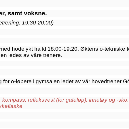
er, samt voksne.
etrening: 19:30-20:00)
 med hodelykt fra kl 18:00-19:20. Øktens o-tekniske te
ngen ledes av våre trenere.
 for o-løpere i gymsalen ledet av vår hovedtrener 
 kompass, refleksvest (for gateløp), innetøy og -sko, 
ikkeflaske.