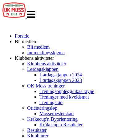
Veksle
navigasjon
Forside
Bli medlem
Bli medlem
Innmeldingsskjema
Klubbens aktiviteter
Klubbens aktiviteter
Lørdagskjappen
Lørdagskjappen 2024
Lørdagskjappen 2023
OK Moss treninger
Treningsopplegg/ukas løype
Treninger med kveldsmat
Treningsløp
Orienteringsløp
Mossemesterskap
Kråkecup'n Byorientering
Kråkecup'n Resultater
Resultater
Klubbturer