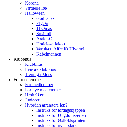
Korona
Virtuelle løp
Halloween
Godnattas
ElgOn
ThOmas
Småtroll
Arakn-O
Hodeløse Jakob
Varulven AlfredO Ulverud
Kabelmannen
Klubbhus
Klubbhus
Leie av klubbhus
Trening i Moss
For medlemmer
For medlemmer
For nye medlemmer
Urokråker
Juniorer
Hvordan arrangere løp?
Instruks for lørdagskjappen
Instruks for Ungdomsserien
Instruks for Østfoldsprinten
Instruks for nyttårsløpet