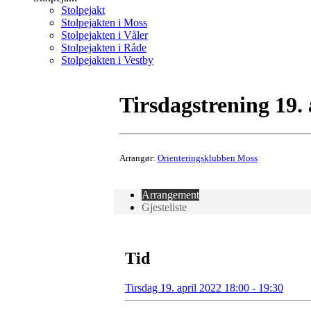
Stolpejakt
Stolpejakten i Moss
Stolpejakten i Våler
Stolpejakten i Råde
Stolpejakten i Vestby
Tirsdagstrening 19.
Arrangør:
Orienteringsklubben Moss
Arrangement
Gjesteliste
Tid
Tirsdag 19. april 2022 18:00 - 19:30