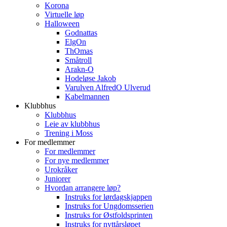
Korona
Virtuelle løp
Halloween
Godnattas
ElgOn
ThOmas
Småtroll
Arakn-O
Hodeløse Jakob
Varulven AlfredO Ulverud
Kabelmannen
Klubbhus
Klubbhus
Leie av klubbhus
Trening i Moss
For medlemmer
For medlemmer
For nye medlemmer
Urokråker
Juniorer
Hvordan arrangere løp?
Instruks for lørdagskjappen
Instruks for Ungdomsserien
Instruks for Østfoldsprinten
Instruks for nyttårsløpet