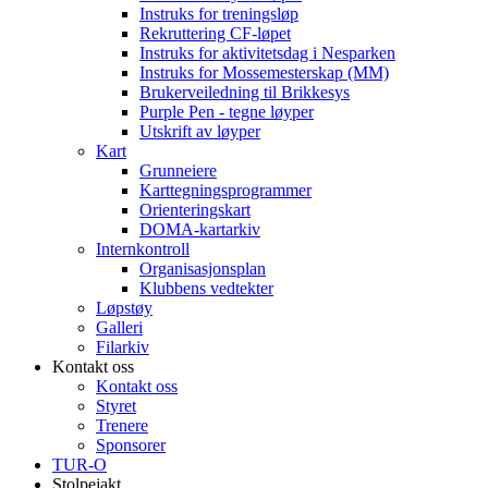
Instruks for treningsløp
Rekruttering CF-løpet
Instruks for aktivitetsdag i Nesparken
Instruks for Mossemesterskap (MM)
Brukerveiledning til Brikkesys
Purple Pen - tegne løyper
Utskrift av løyper
Kart
Grunneiere
Karttegningsprogrammer
Orienteringskart
DOMA-kartarkiv
Internkontroll
Organisasjonsplan
Klubbens vedtekter
Løpstøy
Galleri
Filarkiv
Kontakt oss
Kontakt oss
Styret
Trenere
Sponsorer
TUR-O
Stolpejakt