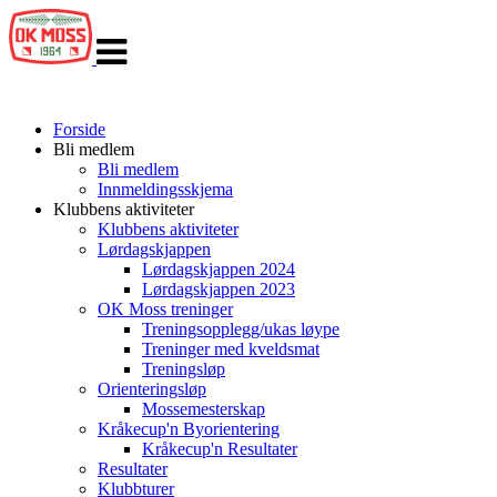
Veksle
navigasjon
Forside
Bli medlem
Bli medlem
Innmeldingsskjema
Klubbens aktiviteter
Klubbens aktiviteter
Lørdagskjappen
Lørdagskjappen 2024
Lørdagskjappen 2023
OK Moss treninger
Treningsopplegg/ukas løype
Treninger med kveldsmat
Treningsløp
Orienteringsløp
Mossemesterskap
Kråkecup'n Byorientering
Kråkecup'n Resultater
Resultater
Klubbturer