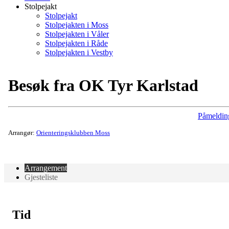
Stolpejakt
Stolpejakt
Stolpejakten i Moss
Stolpejakten i Våler
Stolpejakten i Råde
Stolpejakten i Vestby
Besøk fra OK Tyr Karlstad
Påmeldin
Arrangør:
Orienteringsklubben Moss
Arrangement
Gjesteliste
Tid