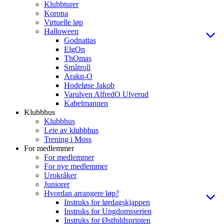
Klubbturer
Korona
Virtuelle løp
Halloween
Godnattas
ElgOn
ThOmas
Småtroll
Arakn-O
Hodeløse Jakob
Varulven AlfredO Ulverud
Kabelmannen
Klubbhus
Klubbhus
Leie av klubbhus
Trening i Moss
For medlemmer
For medlemmer
For nye medlemmer
Urokråker
Juniorer
Hvordan arrangere løp?
Instruks for lørdagskjappen
Instruks for Ungdomsserien
Instruks for Østfoldsprinten