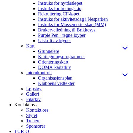
Instruks for nyttårsløpet
Instruks for treningsløp
Rekruttering CF-løpet
Instruks for aktivitetsdag i Nesparken
Instruks for Mossemesterskap (MM)
Brukerveiledning til Brikkesys
Purple Pen - tegne løyper
Utskrift av løyper
Kart
Grunneiere
Karttegningsprogrammer
Orienteringskart
DOMA-kartarkiv
Internkontroll
Organisasjonsplan
Klubbens vedtekter
Løpstøy
Galleri
Filarkiv
Kontakt oss
Kontakt oss
Styret
Trenere
Sponsorer
TUR-O