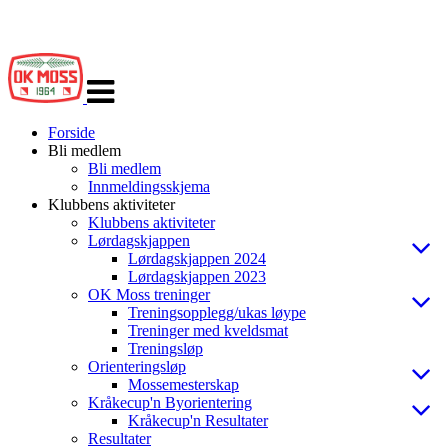
Veksle
navigasjon
Forside
Bli medlem
Bli medlem
Innmeldingsskjema
Klubbens aktiviteter
Klubbens aktiviteter
Lørdagskjappen
Lørdagskjappen 2024
Lørdagskjappen 2023
OK Moss treninger
Treningsopplegg/ukas løype
Treninger med kveldsmat
Treningsløp
Orienteringsløp
Mossemesterskap
Kråkecup'n Byorientering
Kråkecup'n Resultater
Resultater