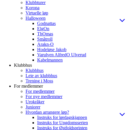
Klubbturer
Korona
Virtuelle løp
Halloween
Godnattas
ElgOn
ThOmas
Småtroll
Arakn-O
Hodeløse Jakob
Varulven AlfredO Ulverud
Kabelmannen
Klubbhus
Klubbhus
Leie av klubbhus
Trening i Moss
For medlemmer
For medlemmer
For nye medlemmer
Urokråker
Juniorer
Hvordan arrangere løp?
Instruks for lørdagskjappen
Instruks for Ungdomsserien
Instruks for Østfoldsprinten