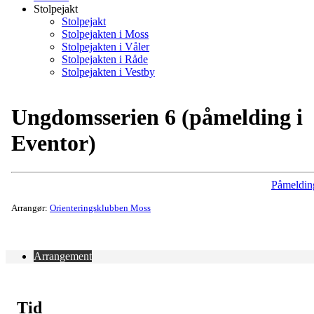
Stolpejakt
Stolpejakt
Stolpejakten i Moss
Stolpejakten i Våler
Stolpejakten i Råde
Stolpejakten i Vestby
Ungdomsserien 6 (påmelding i
Eventor)
Påmeldin
Arrangør:
Orienteringsklubben Moss
Arrangement
Tid