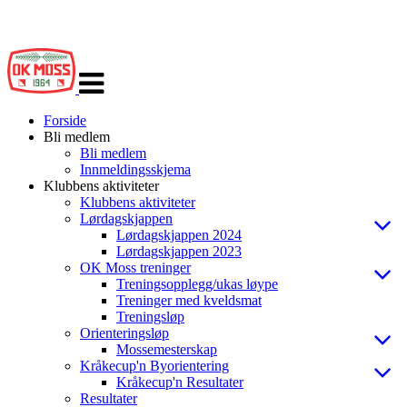
Veksle
navigasjon
Forside
Bli medlem
Bli medlem
Innmeldingsskjema
Klubbens aktiviteter
Klubbens aktiviteter
Lørdagskjappen
Lørdagskjappen 2024
Lørdagskjappen 2023
OK Moss treninger
Treningsopplegg/ukas løype
Treninger med kveldsmat
Treningsløp
Orienteringsløp
Mossemesterskap
Kråkecup'n Byorientering
Kråkecup'n Resultater
Resultater