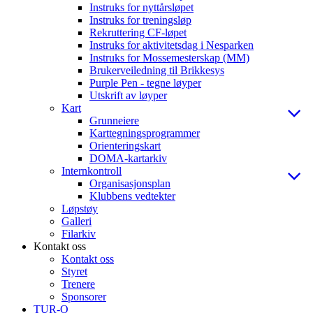
Instruks for nyttårsløpet
Instruks for treningsløp
Rekruttering CF-løpet
Instruks for aktivitetsdag i Nesparken
Instruks for Mossemesterskap (MM)
Brukerveiledning til Brikkesys
Purple Pen - tegne løyper
Utskrift av løyper
Kart
Grunneiere
Karttegningsprogrammer
Orienteringskart
DOMA-kartarkiv
Internkontroll
Organisasjonsplan
Klubbens vedtekter
Løpstøy
Galleri
Filarkiv
Kontakt oss
Kontakt oss
Styret
Trenere
Sponsorer
TUR-O