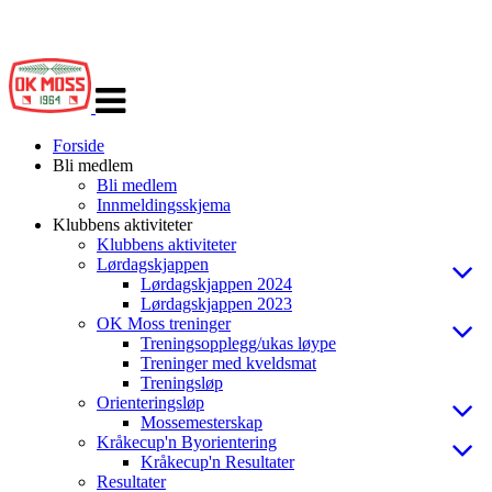
Veksle
navigasjon
Forside
Bli medlem
Bli medlem
Innmeldingsskjema
Klubbens aktiviteter
Klubbens aktiviteter
Lørdagskjappen
Lørdagskjappen 2024
Lørdagskjappen 2023
OK Moss treninger
Treningsopplegg/ukas løype
Treninger med kveldsmat
Treningsløp
Orienteringsløp
Mossemesterskap
Kråkecup'n Byorientering
Kråkecup'n Resultater
Resultater