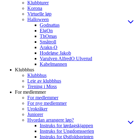
Klubbturer
Korona
Virtuelle løp
Halloween
Godnattas
ElgOn
ThOmas
Småtroll
Arakn-O
Hodeløse Jakob
Varulven AlfredO Ulverud
Kabelmannen
Klubbhus
Klubbhus
Leie av klubbhus
Trening i Moss
For medlemmer
For medlemmer
For nye medlemmer
Urokråker
Juniorer
Hvordan arrangere løp?
Instruks for lørdagskjappen
Instruks for Ungdomsserien
Instruks for Østfoldsprinten