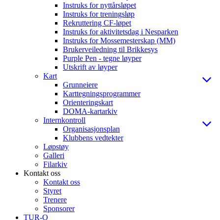
Instruks for nyttårsløpet
Instruks for treningsløp
Rekruttering CF-løpet
Instruks for aktivitetsdag i Nesparken
Instruks for Mossemesterskap (MM)
Brukerveiledning til Brikkesys
Purple Pen - tegne løyper
Utskrift av løyper
Kart
Grunneiere
Karttegningsprogrammer
Orienteringskart
DOMA-kartarkiv
Internkontroll
Organisasjonsplan
Klubbens vedtekter
Løpstøy
Galleri
Filarkiv
Kontakt oss
Kontakt oss
Styret
Trenere
Sponsorer
TUR-O