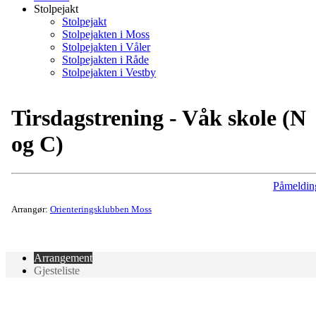
Stolpejakt
Stolpejakt
Stolpejakten i Moss
Stolpejakten i Våler
Stolpejakten i Råde
Stolpejakten i Vestby
Tirsdagstrening - Våk skole (N
og C)
Påmeldin
Arrangør:
Orienteringsklubben Moss
Arrangement
Gjesteliste