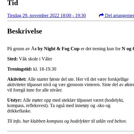
Tid
Tirsdag 29. november 2022 18:00 - 19:30
Del arrangeme
Beskrivelse
På grunn av Å
s by Night & Fog Cup
er det trening kun for
N og 
Sted:
Våk skole i Våler
Treningstid:
kl. 18-19.30
Aktivitet:
Alle starter første del ute. Her vil det være forskjellige
aktiviteter tilpasset nivå og vær gjennom vinteren. Siste del av økte
vil foregå inne for alle nivåer.
Utstyr:
Alle møter opp med uteklær tilpasset været (hodelykt,
kompass, refleksvest). Ta også med innetøy og -sko og
drikkeflaske.
Til info. har klubben kompass og hodelykter til utlån ved behov.