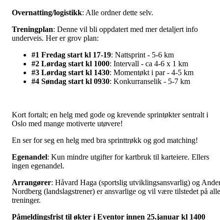
Overnatting/logistikk
: Alle ordner dette selv.
Treningplan
: Denne vil bli oppdatert med mer detaljert info
underveis. Her er grov plan:
#1 Fredag start kl 17-19
: Nattsprint - 5-6 km
#2 Lørdag start kl 1000
: Intervall - ca 4-6 x 1 km
#3 Lørdag start kl 1430
: Momentøkt i par - 4-5 km
#4 Søndag start kl 0930
: Konkurranselik - 5-7 km
Kort fortalt; en helg med gode og krevende sprintøkter sentralt i
Oslo med mange motiverte utøvere!
En ser for seg en helg med bra sprinttrøkk og god matching!
Egenandel
: Kun mindre utgifter for kartbruk til karteiere. Ellers
ingen egenandel.
Arrangører
: Håvard Haga (sportslig utviklingsansvarlig) og Ande
Nordberg (landslagstrener) er ansvarlige og vil være tilstedet på all
treninger.
Påmeldingsfrist til økter i Eventor innen 25.januar kl 1400