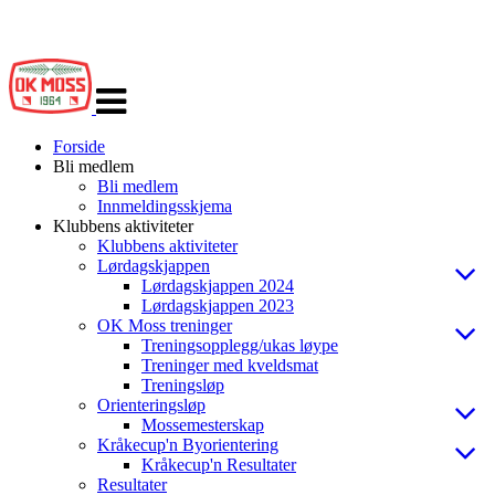
Veksle
navigasjon
Forside
Bli medlem
Bli medlem
Innmeldingsskjema
Klubbens aktiviteter
Klubbens aktiviteter
Lørdagskjappen
Lørdagskjappen 2024
Lørdagskjappen 2023
OK Moss treninger
Treningsopplegg/ukas løype
Treninger med kveldsmat
Treningsløp
Orienteringsløp
Mossemesterskap
Kråkecup'n Byorientering
Kråkecup'n Resultater
Resultater