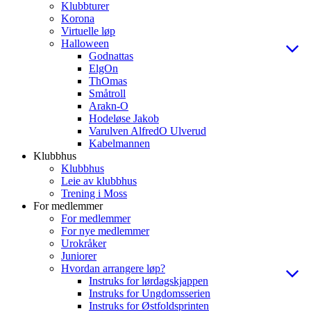
Klubbturer
Korona
Virtuelle løp
Halloween
Godnattas
ElgOn
ThOmas
Småtroll
Arakn-O
Hodeløse Jakob
Varulven AlfredO Ulverud
Kabelmannen
Klubbhus
Klubbhus
Leie av klubbhus
Trening i Moss
For medlemmer
For medlemmer
For nye medlemmer
Urokråker
Juniorer
Hvordan arrangere løp?
Instruks for lørdagskjappen
Instruks for Ungdomsserien
Instruks for Østfoldsprinten