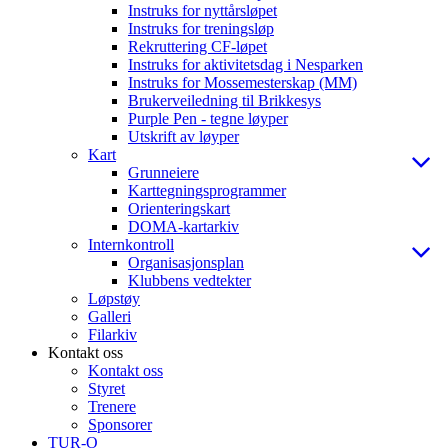
Instruks for nyttårsløpet
Instruks for treningsløp
Rekruttering CF-løpet
Instruks for aktivitetsdag i Nesparken
Instruks for Mossemesterskap (MM)
Brukerveiledning til Brikkesys
Purple Pen - tegne løyper
Utskrift av løyper
Kart
Grunneiere
Karttegningsprogrammer
Orienteringskart
DOMA-kartarkiv
Internkontroll
Organisasjonsplan
Klubbens vedtekter
Løpstøy
Galleri
Filarkiv
Kontakt oss
Kontakt oss
Styret
Trenere
Sponsorer
TUR-O