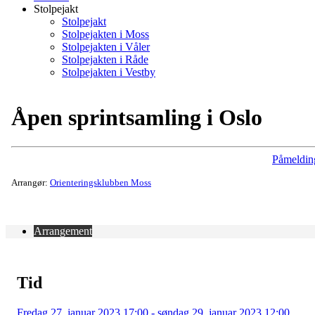
Stolpejakt
Stolpejakt
Stolpejakten i Moss
Stolpejakten i Våler
Stolpejakten i Råde
Stolpejakten i Vestby
Åpen sprintsamling i Oslo
Påmeldin
Arrangør:
Orienteringsklubben Moss
Arrangement
Tid
Fredag 27. januar 2023 17:00 - søndag 29. januar 2023 12:00