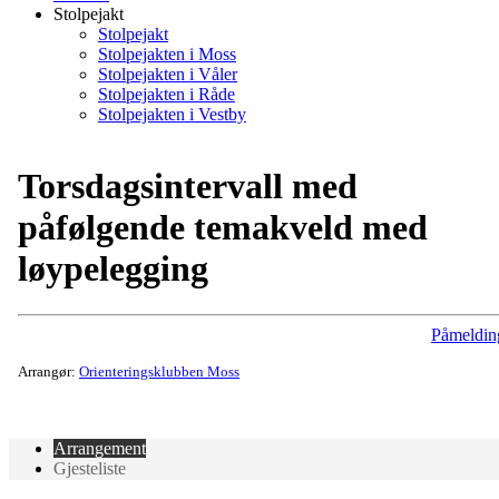
Stolpejakt
Stolpejakt
Stolpejakten i Moss
Stolpejakten i Våler
Stolpejakten i Råde
Stolpejakten i Vestby
Torsdagsintervall med
påfølgende temakveld med
løypelegging
Påmeldin
Arrangør:
Orienteringsklubben Moss
Arrangement
Gjesteliste