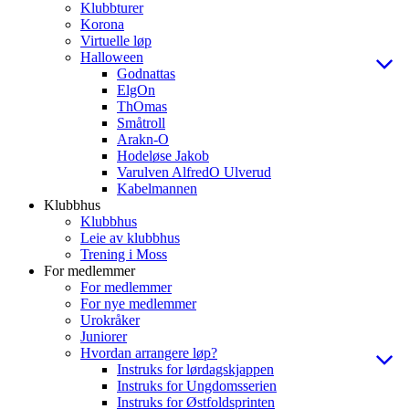
Klubbturer
Korona
Virtuelle løp
Halloween
Godnattas
ElgOn
ThOmas
Småtroll
Arakn-O
Hodeløse Jakob
Varulven AlfredO Ulverud
Kabelmannen
Klubbhus
Klubbhus
Leie av klubbhus
Trening i Moss
For medlemmer
For medlemmer
For nye medlemmer
Urokråker
Juniorer
Hvordan arrangere løp?
Instruks for lørdagskjappen
Instruks for Ungdomsserien
Instruks for Østfoldsprinten