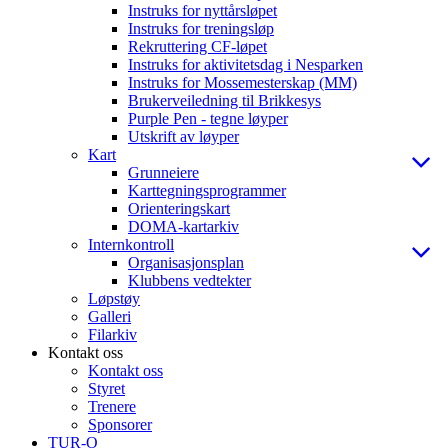
Instruks for nyttårsløpet
Instruks for treningsløp
Rekruttering CF-løpet
Instruks for aktivitetsdag i Nesparken
Instruks for Mossemesterskap (MM)
Brukerveiledning til Brikkesys
Purple Pen - tegne løyper
Utskrift av løyper
Kart
Grunneiere
Karttegningsprogrammer
Orienteringskart
DOMA-kartarkiv
Internkontroll
Organisasjonsplan
Klubbens vedtekter
Løpstøy
Galleri
Filarkiv
Kontakt oss
Kontakt oss
Styret
Trenere
Sponsorer
TUR-O