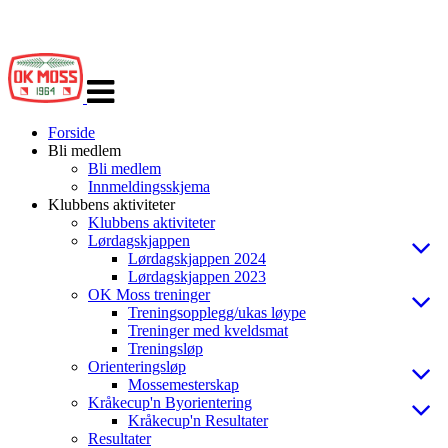
Veksle
navigasjon
Forside
Bli medlem
Bli medlem
Innmeldingsskjema
Klubbens aktiviteter
Klubbens aktiviteter
Lørdagskjappen
Lørdagskjappen 2024
Lørdagskjappen 2023
OK Moss treninger
Treningsopplegg/ukas løype
Treninger med kveldsmat
Treningsløp
Orienteringsløp
Mossemesterskap
Kråkecup'n Byorientering
Kråkecup'n Resultater
Resultater