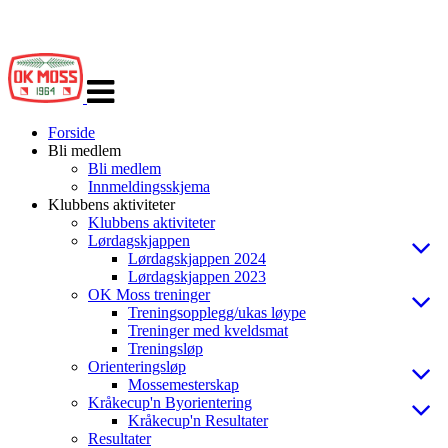
Veksle
navigasjon
Forside
Bli medlem
Bli medlem
Innmeldingsskjema
Klubbens aktiviteter
Klubbens aktiviteter
Lørdagskjappen
Lørdagskjappen 2024
Lørdagskjappen 2023
OK Moss treninger
Treningsopplegg/ukas løype
Treninger med kveldsmat
Treningsløp
Orienteringsløp
Mossemesterskap
Kråkecup'n Byorientering
Kråkecup'n Resultater
Resultater