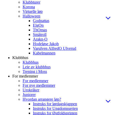
Klubbturer
Korona
Virtuelle løp
Halloween
Godnattas
ElgOn
ThOmas
Småtroll
Arakn-O
Hodeløse Jakob
Varulven AlfredO Ulverud
Kabelmannen
Klubbhus
Klubbhus
Leie av klubbhus
Trening i Moss
For medlemmer
For medlemmer
For nye medlemmer
Urokråker
Juniorer
Hvordan arrangere løp?
Instruks for lørdagskjappen
Instruks for Ungdomsserien
Instruks for Østfoldsprinten