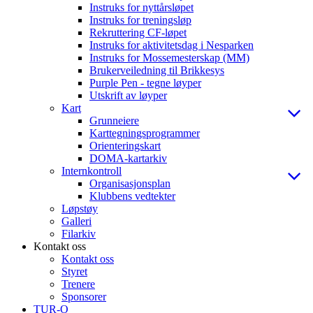
Instruks for nyttårsløpet
Instruks for treningsløp
Rekruttering CF-løpet
Instruks for aktivitetsdag i Nesparken
Instruks for Mossemesterskap (MM)
Brukerveiledning til Brikkesys
Purple Pen - tegne løyper
Utskrift av løyper
Kart
Grunneiere
Karttegningsprogrammer
Orienteringskart
DOMA-kartarkiv
Internkontroll
Organisasjonsplan
Klubbens vedtekter
Løpstøy
Galleri
Filarkiv
Kontakt oss
Kontakt oss
Styret
Trenere
Sponsorer
TUR-O