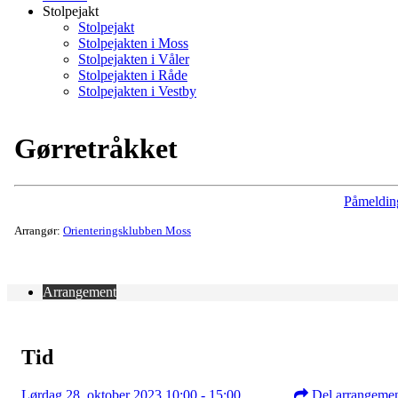
Stolpejakt
Stolpejakt
Stolpejakten i Moss
Stolpejakten i Våler
Stolpejakten i Råde
Stolpejakten i Vestby
Gørretråkket
Påmeldin
Arrangør:
Orienteringsklubben Moss
Arrangement
Tid
Lørdag 28. oktober 2023 10:00 - 15:00
Del arrangeme